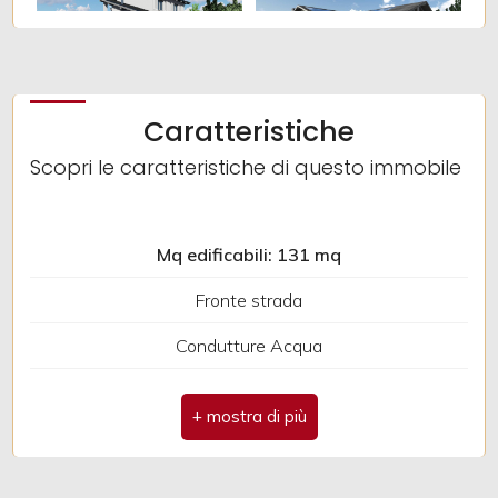
2
3
Caratteristiche
Scopri le caratteristiche di questo immobile
4
5
Mq edificabili: 131 mq
Fronte strada
5+
Condutture Acqua
Metano
Altre
opzioni
Linee telefoniche
-
multiscelta