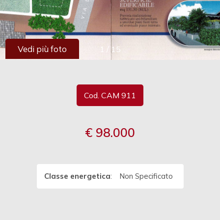
cercare
Provincia
Vedi più foto
1
/
15
Comune
Cod. CAM 911
€ 98.000
Tipologia
-
multiscelta
Classe energetica
:
Non Specificato
Qualsiasi
Residenziali