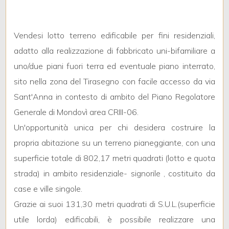
mq
Vendesi lotto terreno edificabile per fini residenziali,
adatto alla realizzazione di fabbricato uni-bifamiliare a
uno/due piani fuori terra ed eventuale piano interrato,
sito nella zona del Tirasegno con facile accesso da via
Sant'Anna in contesto di ambito del Piano Regolatore
Locali
Generale di Mondovì area CRIII-06.
minimi
Un'opportunità unica per chi desidera costruire la
Qualsiasi
propria abitazione su un terreno pianeggiante, con una
superficie totale di 802,17 metri quadrati (lotto e quota
1
strada) in ambito residenziale- signorile , costituito da
case e ville singole.
2
Grazie ai suoi 131,30 metri quadrati di S.U.L.(superficie
utile lorda) edificabili, è possibile realizzare una