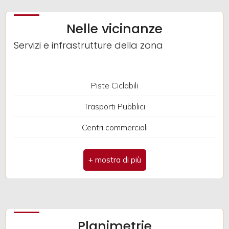
Giardino
Nelle vicinanze
Servizi e infrastrutture della zona
Posto auto/Box
Balcone/Terrazzo
Piste Ciclabili
Trasporti Pubblici
Ascensore
Centri commerciali
Arredato
Nuova costruzione
Lusso
Planimetrie