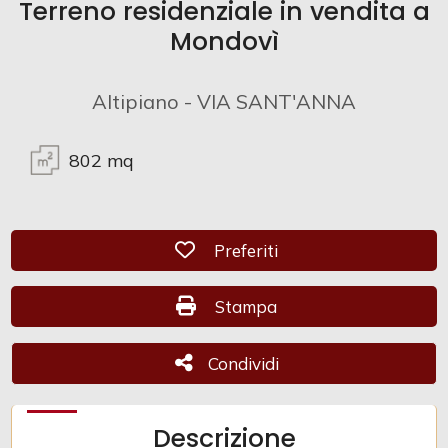
Terreno residenziale in vendita a
Mondovì
Commerciali
Altipiano - VIA SANT'ANNA
Industriali
802
mq
Terreni
Prezzo
Preferiti: Cod. CAM 911
Preferiti
Stampa: Cod. CAM 911
Stampa
Condividi
Condividi
Totale
Descrizione