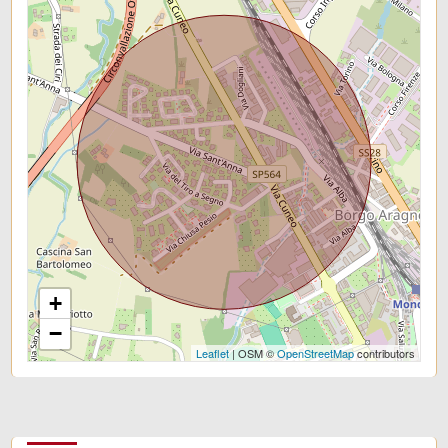
+
−
Leaflet
| OSM ©
OpenStreetMap
contributors