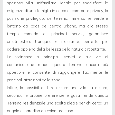
3
spaziosa villa unifamiliare, ideale per soddisfare le
esigenze di una famiglia in cerca di comfort e privacy, la
4
posizione privilegiata del terreno, immerso nel verde e
lontano dal caos del centro urbano, ma allo stesso
5
tempo comoda ai principali servizi, garantisce
un'atmosfera tranquilla e rilassante, perfetta per
5+
godere appieno della bellezza della natura circostante.
La vicinanza ai principali servizi e alle vie di
Bagni
comunicazione rende questo terreno ancora più
minimi
appetibile e consente di raggiungere facilmente le
principali attrazioni della zona.
Qualsiasi
Infine, la possibilità di realizzare una villa su misura,
secondo le proprie preferenze e gusti, rende questo
1
Terreno residenziale
una scelta ideale per chi cerca un
angolo di paradiso da chiamare casa.
2