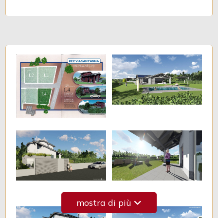
3
4
5
5+
Camere
minime
Qualsiasi
mostra di più
1