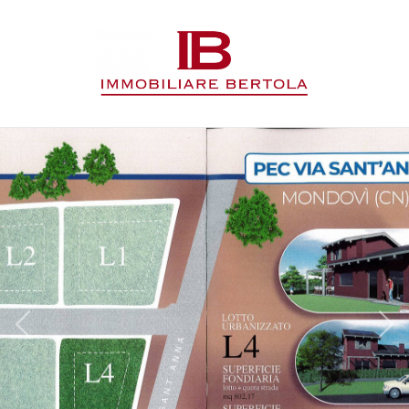
Codice
HOME
L'AGENZIA
Contratto
IMMOBILI
Qualsiasi
SERVIZI
Vendita
CONTATTI
Affitto
Scegli
dove