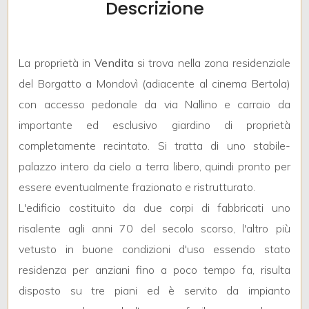
Descrizione
mq
La proprietà in
Vendita
si trova nella zona residenziale
del Borgatto a Mondovì (adiacente al cinema Bertola)
con accesso pedonale da via Nallino e carraio da
importante ed esclusivo giardino di proprietà
Locali
completamente recintato. Si tratta di uno stabile-
minimi
palazzo intero da cielo a terra libero, quindi pronto per
essere eventualmente frazionato e ristrutturato.
Qualsiasi
L'edificio costituito da due corpi di fabbricati uno
risalente agli anni 70 del secolo scorso, l'altro più
1
vetusto in buone condizioni d'uso essendo stato
residenza per anziani fino a poco tempo fa, risulta
2
disposto su tre piani ed è servito da impianto