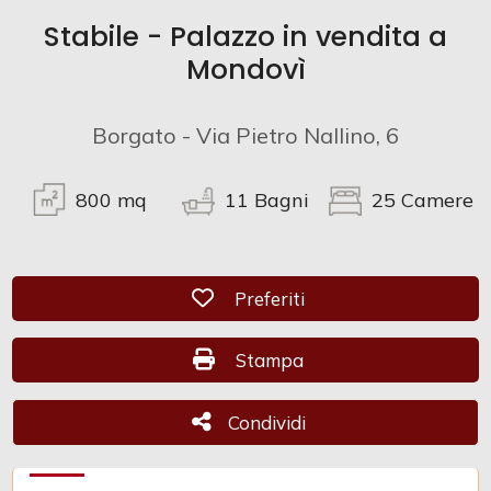
Stabile - Palazzo in vendita a
Commerciali
Mondovì
Industriali
Borgato - Via Pietro Nallino, 6
Terreni
800
mq
11
Bagni
25
Camere
Prezzo
Preferiti: Cod. CAM 797
Preferiti
Stampa: Cod. CAM 797
Stampa
Condividi
Condividi
Totale