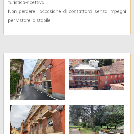
turistica-ricettiva.
Non perdere l'occasione di contattarci senza impegni
2
per vistare lo stabile.
3
4
5
5+
Altre
opzioni
-
multiscelta