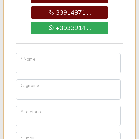
33914971 ...
+3933914 ...
* Nome
Cognome
* Telefono
* Email