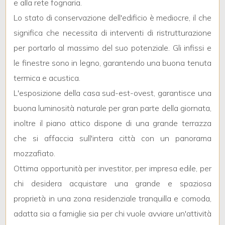
e alla rete fognaria.
Lo stato di conservazione dell'edificio è mediocre, il che
3
significa che necessita di interventi di ristrutturazione
per portarlo al massimo del suo potenziale. Gli infissi e
4
le finestre sono in legno, garantendo una buona tenuta
termica e acustica.
5
L'esposizione della casa sud-est-ovest, garantisce una
buona luminosità naturale per gran parte della giornata,
5+
inoltre il piano attico dispone di una grande terrazza
che si affaccia sull'intera città con un panorama
Camere
mozzafiato.
minime
Ottima opportunità per investitor, per impresa edile, per
chi desidera acquistare una grande e spaziosa
Qualsiasi
proprietà in una zona residenziale tranquilla e comoda,
adatta sia a famiglie sia per chi vuole avviare un'attività
1