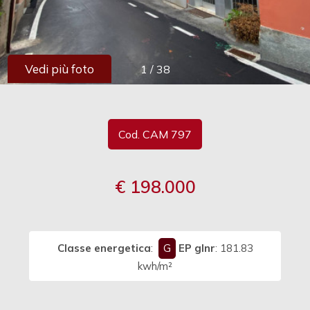
cercare
Provincia
Vedi più foto
1
/
38
Comune
Cod. CAM 797
€ 198.000
Tipologia
-
multiscelta
Classe energetica
:
G
EP glnr
: 181.83
Qualsiasi
kwh/m²
Residenziali