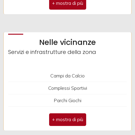
Anno di costruzione: 1970
Spese condominio: € 1
Antenna Tv: Condominiale
Nelle vicinanze
Impianto Elettrico: A norma
Servizi e infrastrutture della zona
Campi da Calcio
Complessi Sportivi
Parchi Giochi
Trasporti Pubblici
Asilo