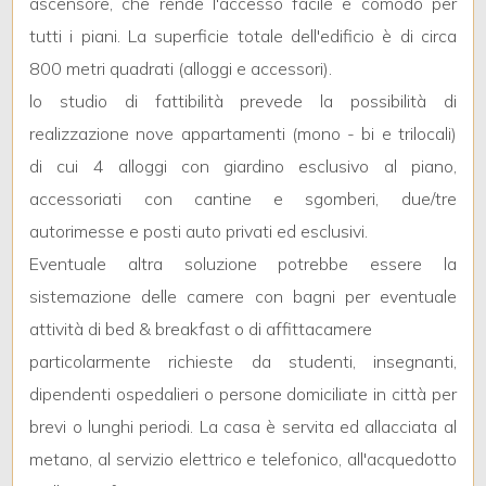
ascensore, che rende l'accesso facile e comodo per
3
tutti i piani. La superficie totale dell'edificio è di circa
4
800 metri quadrati (alloggi e accessori).
lo studio di fattibilità prevede la possibilità di
5
realizzazione nove appartamenti (mono - bi e trilocali)
di cui 4 alloggi con giardino esclusivo al piano,
5+
accessoriati con cantine e sgomberi, due/tre
autorimesse e posti auto privati ed esclusivi.
Eventuale altra soluzione potrebbe essere la
Bagni
sistemazione delle camere con bagni per eventuale
minimi
attività di bed & breakfast o di affittacamere
Qualsiasi
particolarmente richieste da studenti, insegnanti,
dipendenti ospedalieri o persone domiciliate in città per
1
brevi o lunghi periodi. La casa è servita ed allacciata al
metano, al servizio elettrico e telefonico, all'acquedotto
2