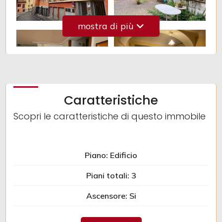
Giardino
mostra di più
Posto auto/Box
Balcone/Terrazzo
Caratteristiche
Ascensore
Scopri le caratteristiche di questo immobile
Arredato
Piano: Edificio
Nuova costruzione
Piani totali: 3
Lusso
Ascensore: Si
Infissi: legno