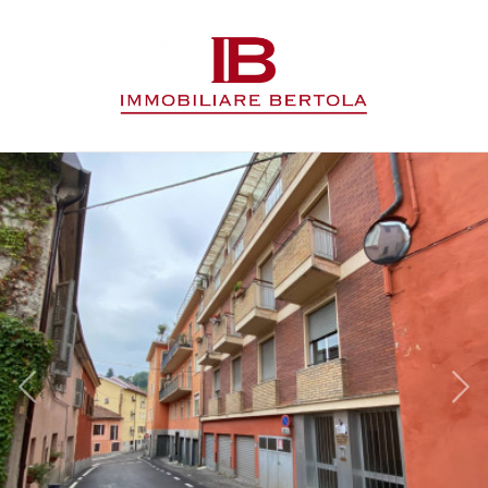
Codice
HOME
L'AGENZIA
Contratto
IMMOBILI
Qualsiasi
SERVIZI
Vendita
CONTATTI
Affitto
Scegli
dove