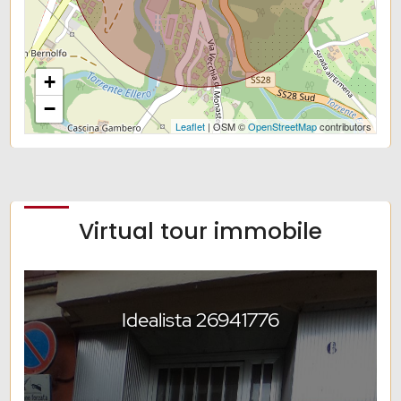
+
−
Leaflet
| OSM ©
OpenStreetMap
contributors
Virtual tour immobile