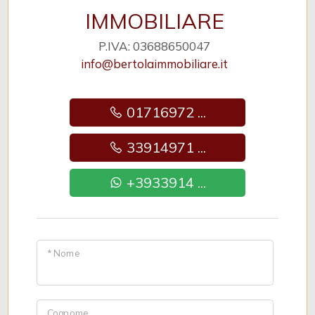
IMMOBILIARE
P.IVA: 03688650047
info@bertolaimmobiliare.it
01716972 ...
33914971 ...
+3933914 ...
* Nome
Cognome