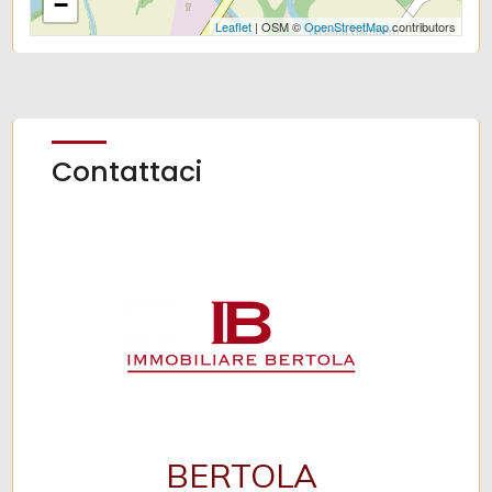
−
Leaflet
| OSM ©
OpenStreetMap
contributors
Contattaci
BERTOLA