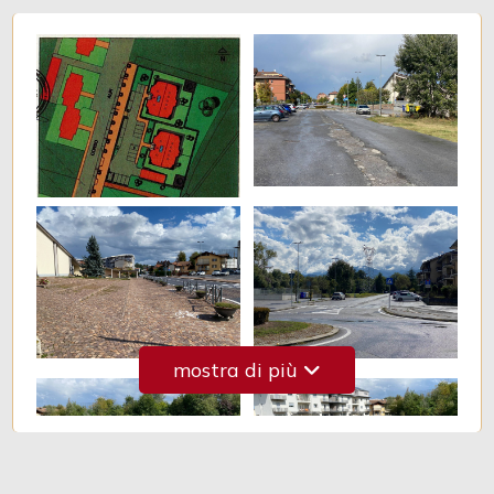
3
4
5
5+
Camere
minime
mostra di più
Qualsiasi
1