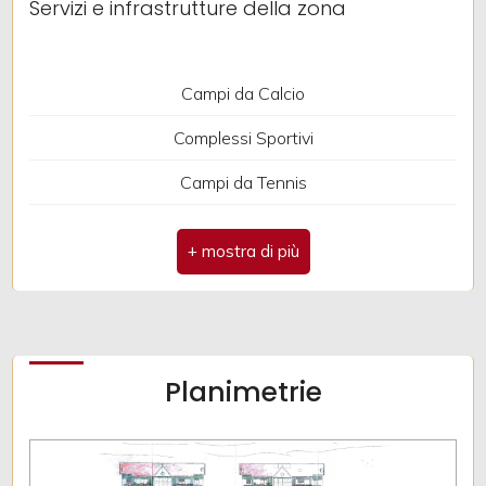
Servizi e infrastrutture della zona
Giardino
Campi da Calcio
Posto auto/Box
Complessi Sportivi
Balcone/Terrazzo
Campi da Tennis
Parchi Giochi
Ascensore
Trasporti Pubblici
Arredato
Asilo
Scuole Elementari
Nuova costruzione
Planimetrie
Bar
Lusso