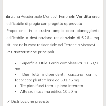
mq
🏡 Zona Residenziale Mondovì  Ferrone
In
Vendita
area
edificabile di pregio con progetto approvato
Proponiamo in esclusiva
ampia area pianeggiante
edificabile a destinazione residenziale
di
6.264 mq
,
situata nella zona residenziale del Ferrone a Mondovì.
Locali
📌
Caratteristiche principali
minimi
Superficie Utile Lorda complessiva
: 1.063,50
Qualsiasi
mq
Due lotti indipendenti
, ciascuno con un
1
fabbricato plurifamiliare da 531,75 mq
Tre piani fuori terra + piano interrato
Altezza massima edifici
: 10,50 m
2
📌
Distribuzione prevista