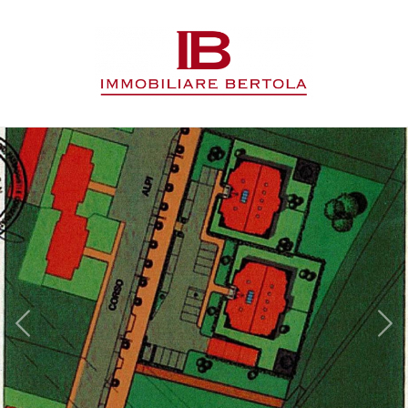
Codice
HOME
L'AGENZIA
Contratto
IMMOBILI
Qualsiasi
SERVIZI
Vendita
CONTATTI
Affitto
Scegli
dove