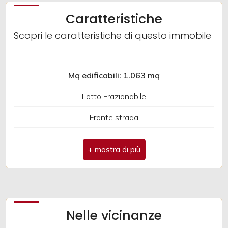
Caratteristiche
2
Scopri le caratteristiche di questo immobile
3
Mq edificabili: 1.063 mq
4
Lotto Frazionabile
5
Fronte strada
Condutture Acqua
5+
Metano
Linee telefoniche
Altre
opzioni
Ubicazione: Città
-
Nelle vicinanze
multiscelta