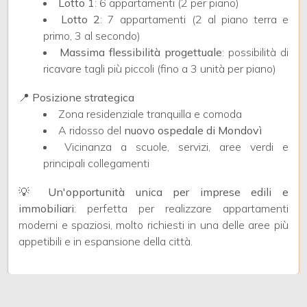
Lotto 1
: 6 appartamenti (2 per piano)
3
Lotto 2
: 7 appartamenti (2 al piano terra e
primo, 3 al secondo)
4
Massima flessibilità progettuale
: possibilità di
ricavare tagli più piccoli (fino a 3 unità per piano)
5
📍
Posizione strategica
Zona residenziale tranquilla e comoda
5+
A ridosso del
nuovo ospedale di Mondovì
Vicinanza a scuole, servizi, aree verdi e
principali collegamenti
Bagni
minimi
💡
Un'opportunità unica per imprese edili e
immobiliari
: perfetta per realizzare appartamenti
moderni e spaziosi, molto richiesti in una delle aree più
Qualsiasi
appetibili e in espansione della città.
1
2