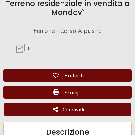
Terreno residenziale in vendita a
Mondovì
Commerciali
Ferrone - Corso Alpi, snc
Industriali
6
.
Terreni
Prezzo
Preferiti: Cod. CAM 1068
Preferiti
Stampa: Cod. CAM 1068
Stampa
Condividi
Condividi
Totale
Descrizione