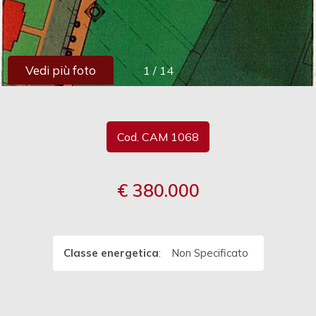
cercare
Provincia
Vedi più foto
1
/
14
Comune
Cod. CAM 1068
€ 380.000
Tipologia
-
multiscelta
Classe energetica
:
Non Specificato
Qualsiasi
Residenziali