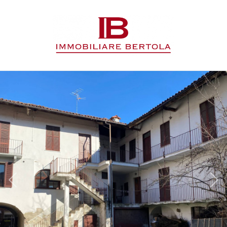
Codice
HOME
L'AGENZIA
Contratto
IMMOBILI
Qualsiasi
SERVIZI
Vendita
CONTATTI
Affitto
Scegli
dove