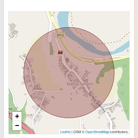
+
−
Leaflet
| OSM ©
OpenStreetMap
contributors