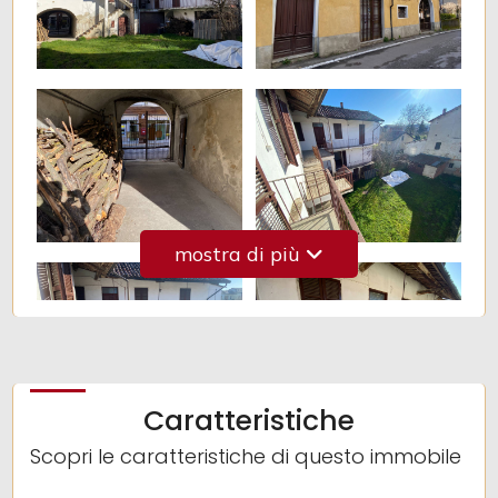
3
4
5
mostra di più
5+
Camere
minime
Caratteristiche
Qualsiasi
Scopri le caratteristiche di questo immobile
1