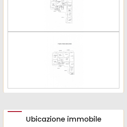
Giardino
Posto auto/Box
Balcone/Terrazzo
Ascensore
Arredato
Nuova costruzione
Lusso
Ubicazione immobile