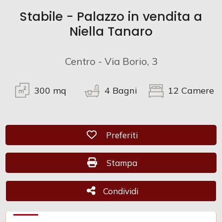
Stabile - Palazzo in vendita a
Commerciali
Niella Tanaro
Industriali
Centro - Via Borio, 3
Terreni
300
mq
4
Bagni
12
Camere
Prezzo
Preferiti: Cod. CAM 1024
Preferiti
Stampa: Cod. CAM 1024
Stampa
Condividi
Condividi
Totale