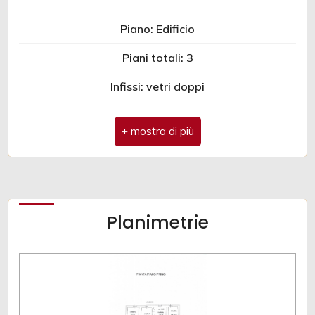
Piano: Edificio
2
Piani totali: 3
3
Infissi: vetri doppi
Anno di costruzione: 1950
4
Spese condominio: € 1
5
5+
Planimetrie
Altre
opzioni
-
multiscelta