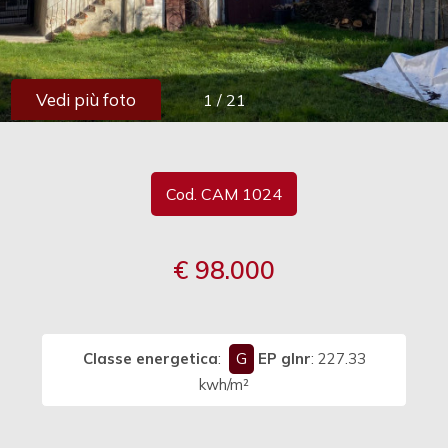
cercare
Provincia
Vedi più foto
1
/
21
Comune
Cod. CAM 1024
€ 98.000
Tipologia
-
multiscelta
Classe energetica
:
G
EP glnr
: 227.33
Qualsiasi
kwh/m²
Residenziali