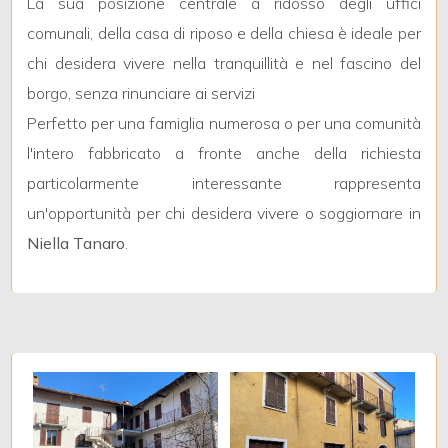
La sua posizione centrale a ridosso degli uffici
3
comunali, della casa di riposo e della chiesa è ideale per
4
chi desidera vivere nella tranquillità e nel fascino del
borgo, senza rinunciare ai servizi
5
Perfetto per una famiglia numerosa o per una comunità
l'intero fabbricato a fronte anche della richiesta
5+
particolarmente interessante rappresenta
un'opportunità per chi desidera vivere o soggiornare in
Niella Tanaro
.
Bagni
minimi
Qualsiasi
1
2