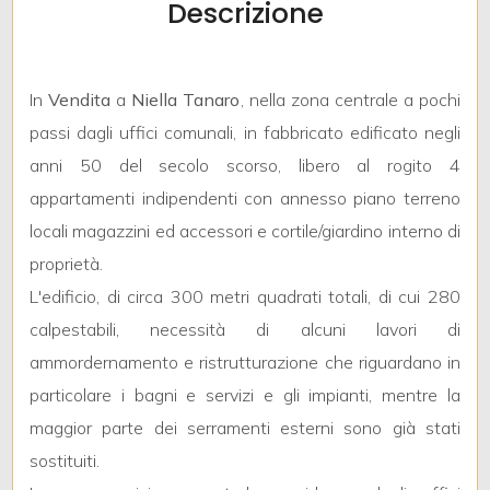
Descrizione
mq
In
Vendita
a
Niella Tanaro
, nella zona centrale a pochi
passi dagli uffici comunali, in fabbricato edificato negli
anni 50 del secolo scorso, libero al rogito 4
appartamenti indipendenti con annesso piano terreno
Locali
locali magazzini ed accessori e cortile/giardino interno di
minimi
proprietà.
L'edificio, di circa 300 metri quadrati totali, di cui 280
Qualsiasi
calpestabili, necessità di alcuni lavori di
ammordernamento e ristrutturazione che riguardano in
1
particolare i bagni e servizi e gli impianti, mentre la
maggior parte dei serramenti esterni sono già stati
2
sostituiti.