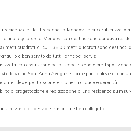
a residenziale del Tirasegno, a Mondovì, e si caratterizza per
al piano regolatore di Mondovì con destinazione abitativa residenz
,08 metri quadrati, di cui 138,00 metri quadrati sono destinati 
quillo e ben servito da tutti i principali servizi.
banizzata con costruzione della strada interna e predisposizione de
ì e la vicina Sant'Anna Avagnine con le principali vie di comuni
nerante, ideale per trascorrere momenti di pace e serenità.
bilità di progettazione e realizzazione di una residenza su misura
.
 in una zona residenziale tranquilla e ben collegata.