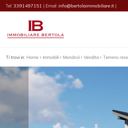
Tel:
3391497151
| Email:
info@bertolaimmobiliare.it
|
Codice
HOME
L'AGENZIA
Contratto
IMMOBILI
›
›
›
›
Ti trovi in:
Home
Immobili
Mondovì
Vendita
Terreno resi
Qualsiasi
SERVIZI
Vendita
CONTATTI
Affitto
Scegli
dove