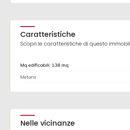
3
Caratteristiche
4
Scopri le caratteristiche di questo immobi
5
Mq edificabili: 138 mq
5+
Metano
Camere
minime
Qualsiasi
Nelle vicinanze
1