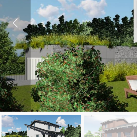
cercare
Provincia
Comune
Tipologia
-
multiscelta
Qualsiasi
Residenziali