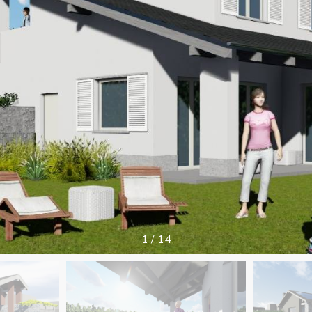
1
/
14