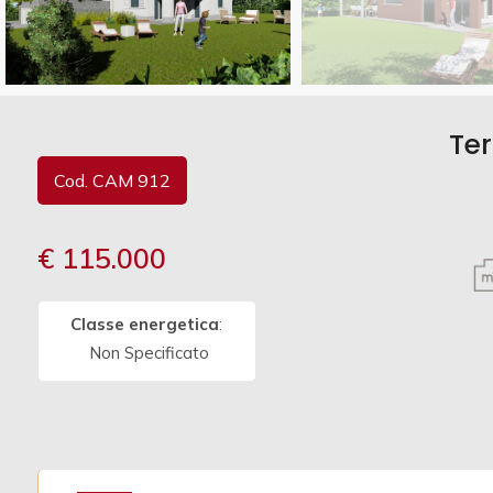
Commerciali
Vedi più foto
Industriali
Ter
Cod. CAM 912
Terreni
€ 115.000
Prezzo
Classe energetica
:
Non Specificato
Totale