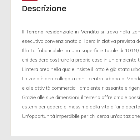
mq
Descrizione
Il
Terreno residenziale
in
Vendita
si trova nella zon
esecutivo convenzionato di libera iniziativa prevista d
Il lotto fabbricabile ha una superficie totale di 1019
chi desidera costruire la propria casa in un ambiente tran
Locali
L'intera area nella quale insiste il lotto è già stata ur
minimi
La zona è ben collegata con il centro urbano di Mondov
Qualsiasi
e alle attività commerciali, ambiente rilassante e rige
Grazie alle sue dimensioni, il terreno offre ampie possi
1
esterni per godere al massimo della vita all'aria aperta
Un'opportunità imperdibile per chi cerca un'abitazione
2