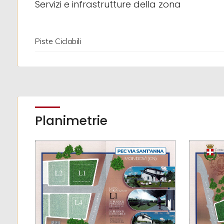
Servizi e infrastrutture della zona
2
Piste Ciclabili
3
4
5
Planimetrie
5+
Altre
opzioni
-
multiscelta