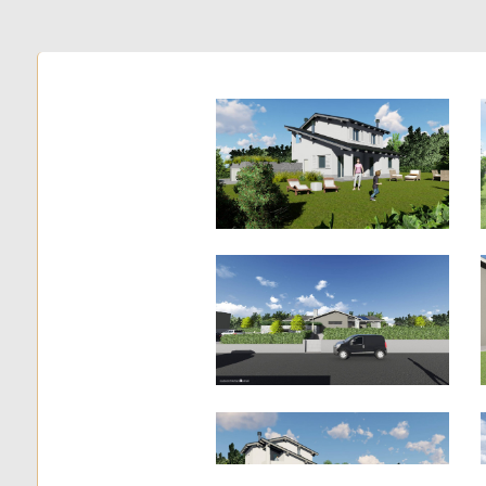
3
4
5
5+
Bagni
minimi
Qualsiasi
1
2