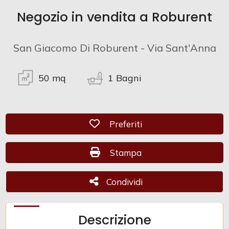
Negozio in vendita a Roburent
Commerciali
San Giacomo Di Roburent - Via Sant'Anna
Industriali
50
mq
1
Bagni
Terreni
Preferiti: Cod. CAM 1137
Preferiti
Prezzo
Stampa: Cod. CAM 1137
Stampa
Condividi
Condividi
Descrizione
Totale