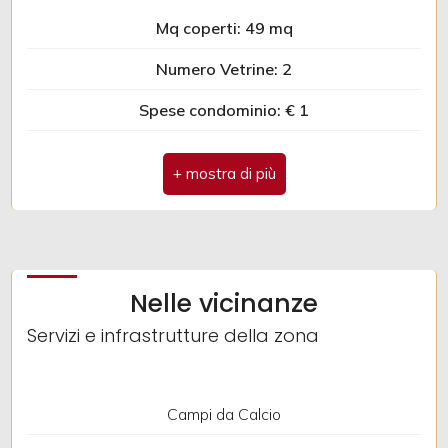
Mq coperti: 49 mq
Giardino
Numero Vetrine: 2
Posto auto/Box
Spese condominio: € 1
Ubicazione: Montagna
Balcone/Terrazzo
Ascensore
Arredato
Nelle vicinanze
Servizi e infrastrutture della zona
Nuova costruzione
Lusso
Campi da Calcio