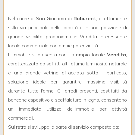
mq
Nel cuore di
San Giacomo di
Roburent
, direttamente
sulla via principale della località e in una posizione di
grande visibilità, proponiamo in
Vendita
interessante
locale commerciale con ampie potenzialità.
L'immobile si presenta con un
ampio locale
Vendita
,
Locali
caratterizzato da soffitti alti, ottima luminosità naturale
minimi
e una grande vetrina affacciata sotto il porticato,
soluzione ideale per garantire massima visibilità
Qualsiasi
durante tutto l'anno. Gli arredi presenti, costituiti da
bancone espositivo e scaffalature in legno, consentono
1
un immediato utilizzo dell'immobile per attività
commerciali.
2
Sul retro si sviluppa la parte di servizio composta da: