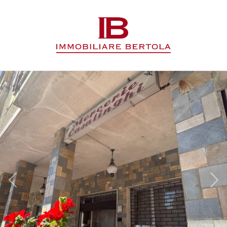
Codice
HOME
L'AGENZIA
Contratto
IMMOBILI
Qualsiasi
SERVIZI
Vendita
CONTATTI
Affitto
Scegli
dove