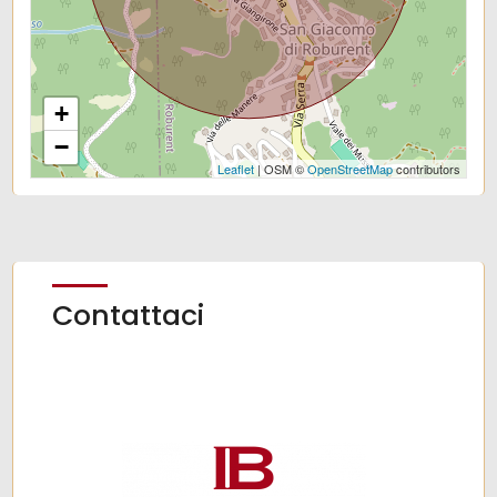
+
−
Leaflet
| OSM ©
OpenStreetMap
contributors
Contattaci