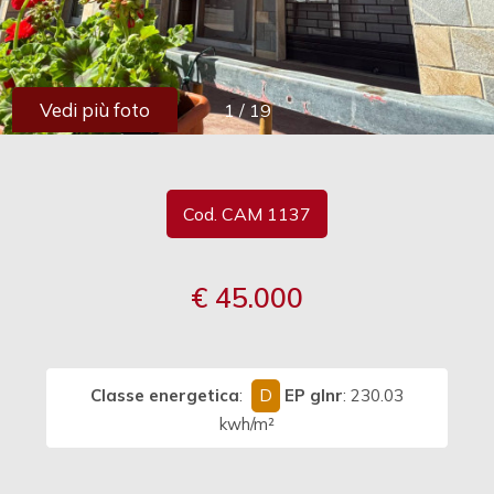
cercare
Provincia
Vedi più foto
1
/
19
Comune
Cod. CAM 1137
€ 45.000
Tipologia
-
multiscelta
Classe energetica
:
D
EP glnr
: 230.03
Qualsiasi
kwh/m²
Residenziali