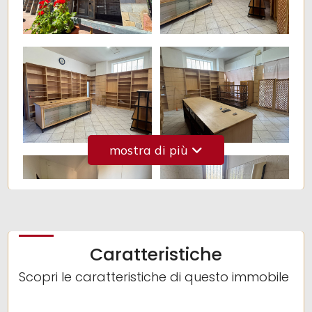
2
3
4
mostra di più
5
5+
Altre
Caratteristiche
opzioni
Scopri le caratteristiche di questo immobile
-
multiscelta