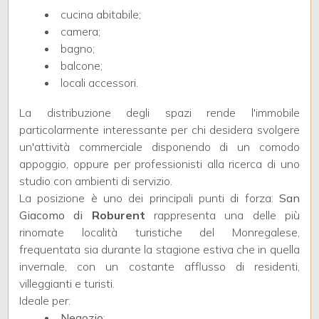
3
cucina abitabile;
camera;
4
bagno;
balcone;
locali accessori.
5
La distribuzione degli spazi rende l'immobile
5+
particolarmente interessante per chi desidera svolgere
un'attività commerciale disponendo di un comodo
appoggio, oppure per professionisti alla ricerca di uno
Bagni
studio con ambienti di servizio.
minimi
La posizione è uno dei principali punti di forza:
San
Giacomo di
Roburent
rappresenta una delle più
rinomate località turistiche del Monregalese,
Qualsiasi
frequentata sia durante la stagione estiva che in quella
invernale, con un costante afflusso di residenti,
1
villeggianti e turisti.
Ideale per:
Negozio
;
2