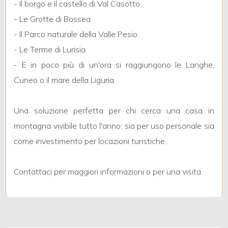
- Il borgo e il castello di Val Casotto
- Le Grotte di Bossea
2
- Il Parco naturale della Valle Pesio
- Le Terme di Lurisia
3
- E in poco più di un'ora si raggiungono le Langhe,
Cuneo o il mare della Liguria
4
Una soluzione perfetta per chi cerca una casa in
5
montagna vivibile tutto l'anno, sia per uso personale sia
come investimento per locazioni turistiche.
5+
Contattaci per maggiori informazioni o per una visita.
Altre
opzioni
-
multiscelta