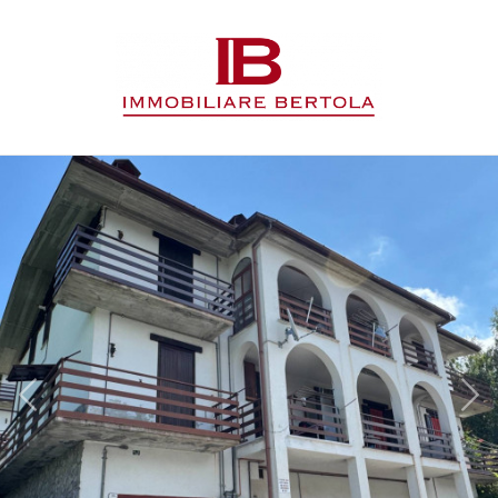
Codice
HOME
L'AGENZIA
Contratto
IMMOBILI
Qualsiasi
SERVIZI
Vendita
CONTATTI
Affitto
Scegli
dove