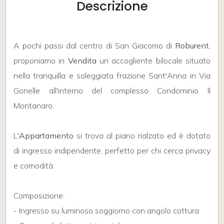
Descrizione
mq
A pochi passi dal centro di San Giacomo di
Roburent
,
proponiamo in
Vendita
un accogliente bilocale situato
nella tranquilla e soleggiata frazione Sant'Anna in Via
Gonelle all'interno del complesso Condominio Il
Locali
Montanaro.
minimi
L'
Appartamento
si trova al piano rialzato ed è dotato
Qualsiasi
di ingresso indipendente, perfetto per chi cerca privacy
e comodità.
1
Composizione:
2
- Ingresso su luminoso soggiorno con angolo cottura