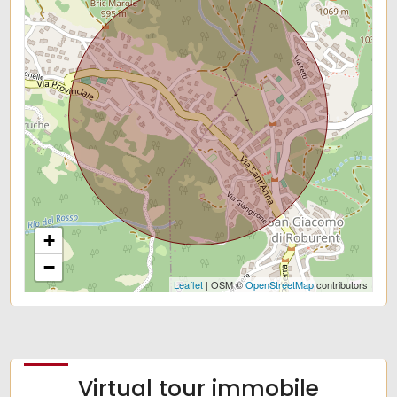
+
−
Leaflet
| OSM ©
OpenStreetMap
contributors
Virtual tour immobile