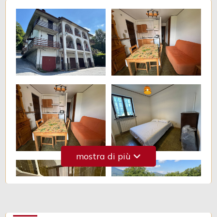
Giardino
Posto auto/Box
Balcone/Terrazzo
Ascensore
Arredato
mostra di più
Nuova costruzione
Lusso