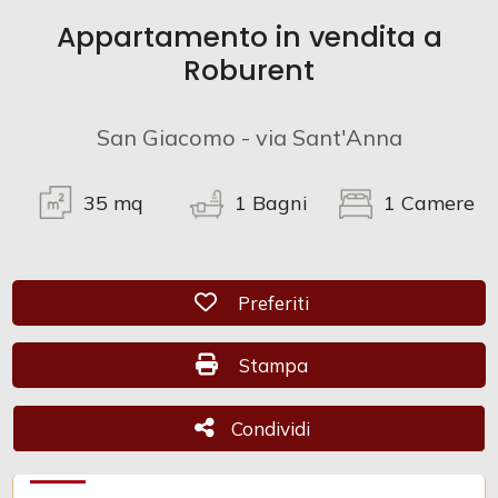
Appartamento in vendita a
Commerciali
Roburent
Industriali
San Giacomo - via Sant'Anna
Terreni
35
mq
1
Bagni
1
Camere
Prezzo
Preferiti: Cod. CAM 1062
Preferiti
Stampa: Cod. CAM 1062
Stampa
Condividi
Condividi
Totale