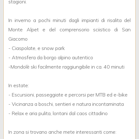
stagioni.
3
In inverno a pochi minuti dagli impianti di risalita del
Monte Alpet e del comprensorio sciistico di San
4
Giacomo
- Ciaspolate, e snow park
5
- Atmosfera da borgo alpino autentico
-Mondolè ski facilmente raggiungibile in ca. 40 minuti
5+
In estate:
Camere
- Escursioni, passeggiate e percorsi per MTB ed e-bike
minime
- Vicinanza a boschi, sentieri e natura incontaminata
- Relax e aria pulita, lontani dal caos cittadino
Qualsiasi
In zona si trovano anche mete interessanti come:
1