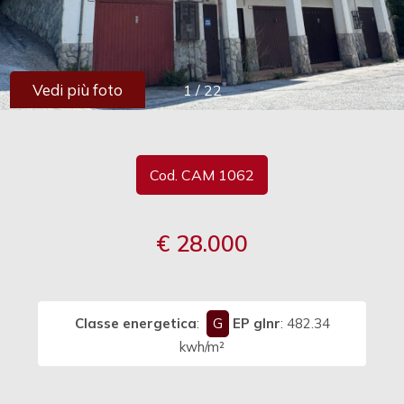
cercare
Provincia
Vedi più foto
1
/
22
Comune
Cod. CAM 1062
€ 28.000
Tipologia
-
multiscelta
Classe energetica
:
G
EP glnr
: 482.34
Qualsiasi
kwh/m²
Residenziali