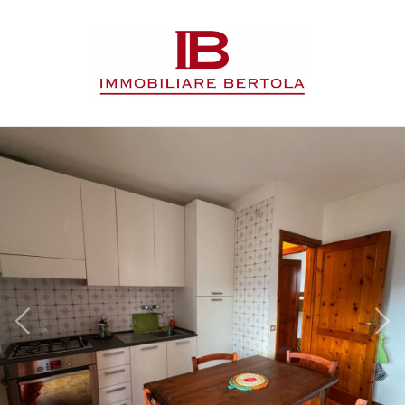
Codice
HOME
L'AGENZIA
Contratto
IMMOBILI
Qualsiasi
SERVIZI
Vendita
CONTATTI
Affitto
Scegli
dove