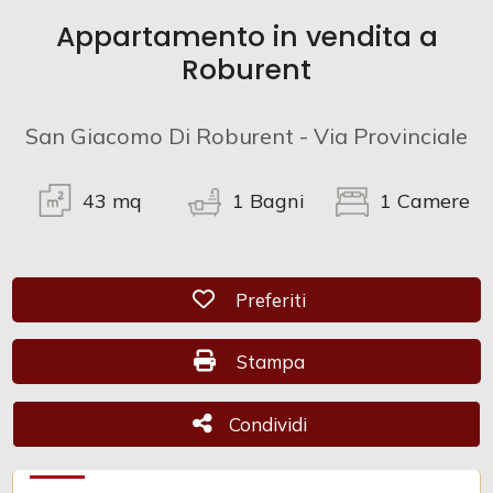
Appartamento in vendita a
Commerciali
Roburent
Industriali
San Giacomo Di Roburent - Via Provinciale
Terreni
43
mq
1
Bagni
1
Camere
Prezzo
Preferiti: Cod. CAM 1036
Preferiti
Stampa: Cod. CAM 1036
Stampa
Condividi
Condividi
Totale