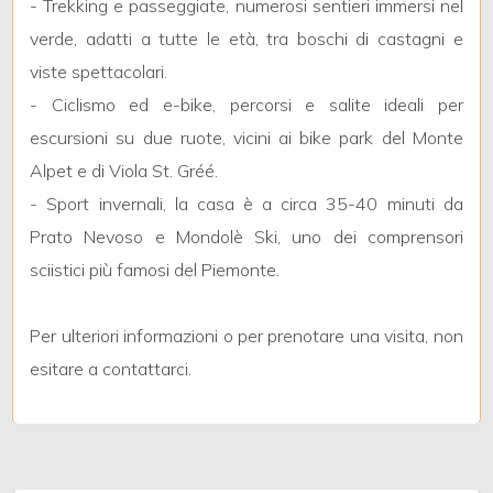
- Trekking e passeggiate, numerosi sentieri immersi nel
verde, adatti a tutte le età, tra boschi di castagni e
3
viste spettacolari.
- Ciclismo ed e-bike, percorsi e salite ideali per
4
escursioni su due ruote, vicini ai bike park del Monte
Alpet e di Viola St. Gréé.
5
- Sport invernali, la casa è a circa 35-40 minuti da
Prato Nevoso e Mondolè Ski, uno dei comprensori
5+
sciistici più famosi del Piemonte.
Camere
Per ulteriori informazioni o per prenotare una visita, non
minime
esitare a contattarci.
Qualsiasi
1