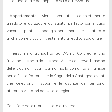
- Cantina ideale per deposito sci o attrezzature
3
4
L'
Appartamento
viene venduto completamente
arredato e utilizzabile da subito, perfetto come casa
5
vacanze, punto d'appoggio per amanti della natura o
anche come piccolo investimento a reddito stagionale.
5+
Immerso nella tranquillità Sant'Anna Collarea è una
frazione di Montaldo di Mondovì che conserva il fascino
Bagni
delle tradizioni locali. Ogni anno, la comunità si riunisce
minimi
per la Festa Patronale e la Sagra della Castagna, eventi
Qualsiasi
che celebrano i sapori e le usanze del territorio,
attirando visitatori da tutta la regione.
1
Cosa fare nei dintorni  estate e inverno:
2