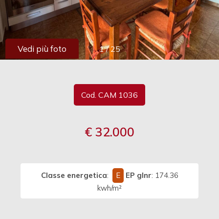
cercare
Provincia
Vedi più foto
1
/
25
Comune
Cod. CAM 1036
€ 32.000
Tipologia
-
multiscelta
Classe energetica
:
E
EP glnr
: 174.36
Qualsiasi
kwh/m²
Residenziali