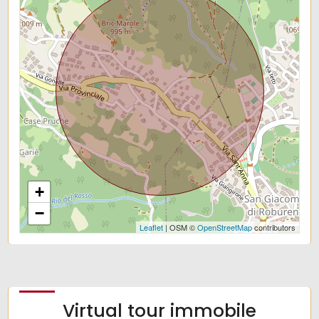
+
−
Leaflet
| OSM ©
OpenStreetMap
contributors
Virtual tour immobile