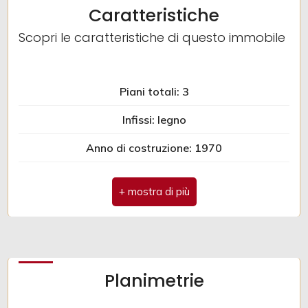
Caratteristiche
Giardino
Scopri le caratteristiche di questo immobile
Posto auto/Box
Piani totali: 3
Balcone/Terrazzo
Infissi: legno
Anno di costruzione: 1970
Ascensore
Spese condominio: € 60
Arredato
Doccia
Nuova costruzione
Infissi in legno
Lusso
Planimetrie