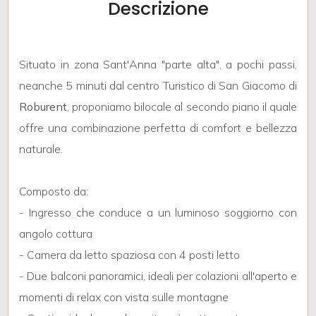
Descrizione
mq
Situato in zona Sant'Anna "parte alta", a pochi passi,
neanche 5 minuti dal centro Turistico di San Giacomo di
Roburent
, proponiamo bilocale al secondo piano il quale
offre una combinazione perfetta di comfort e bellezza
Locali
naturale.
minimi
Composto da:
Qualsiasi
- Ingresso che conduce a un luminoso soggiorno con
angolo cottura
1
- Camera da letto spaziosa con 4 posti letto
- Due balconi panoramici, ideali per colazioni all'aperto e
2
momenti di relax con vista sulle montagne