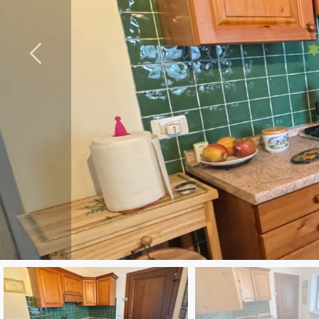
cercare
Provincia
Comune
Tipologia
-
multiscelta
Qualsiasi
Residenziali