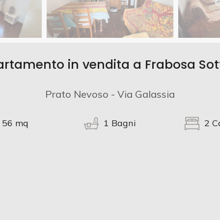
rtamento in vendita a Frabosa So
Prato Nevoso - Via Galassia
56
mq
1
Bagni
2
C