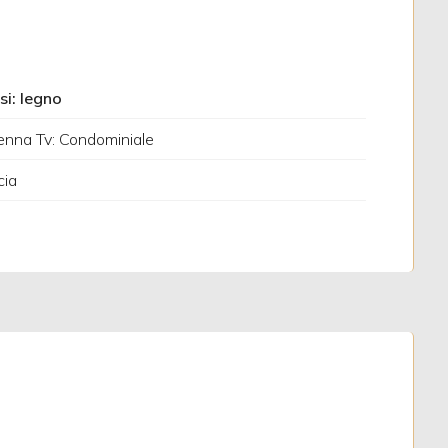
ssi: legno
nna Tv: Condominiale
cia