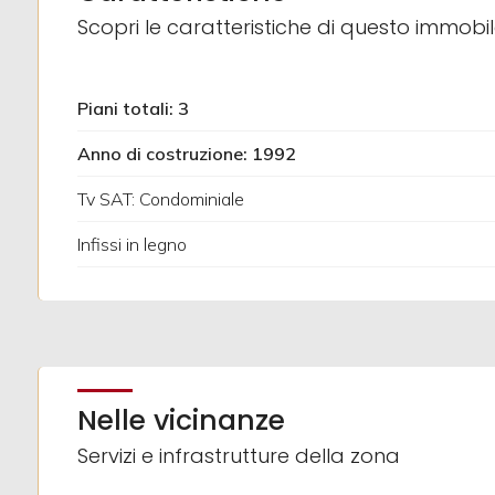
Scopri le caratteristiche di questo immobi
2
Piani totali: 3
3
Anno di costruzione: 1992
4
Tv SAT: Condominiale
Infissi in legno
5
5+
Altre
Nelle vicinanze
opzioni
-
Servizi e infrastrutture della zona
multiscelta