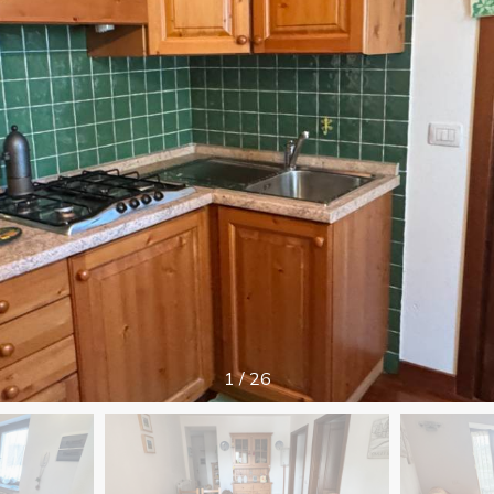
1
/
26