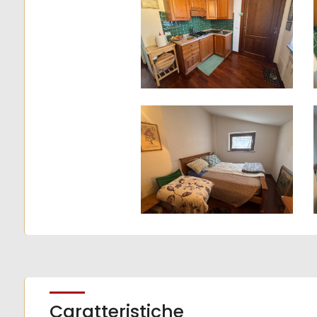
3
4
5
5+
Camere
minime
Qualsiasi
Caratteristiche
1