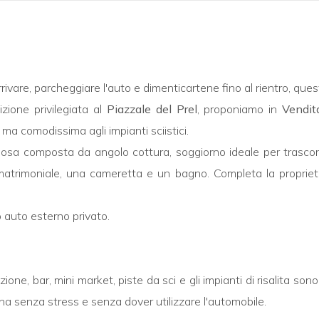
are, parcheggiare l'auto e dimenticartene fino al rientro, quest
sizione privilegiata al
Piazzale del Prel
, proponiamo in
Vendit
ma comodissima agli impianti sciistici.
osa composta da angolo cottura, soggiorno ideale per trascorr
trimoniale, una cameretta e un bagno. Completa la proprietà 
auto esterno privato.
zione, bar, mini market, piste da sci e gli impianti di risalita so
na senza stress e senza dover utilizzare l'automobile.