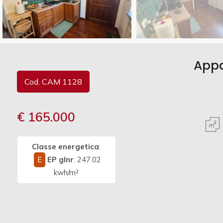
Commerciali
Vedi più foto
Industriali
Appa
Cod. CAM 1128
Terreni
€ 165.000
Prezzo
Classe energetica
:
E
EP glnr
: 247.02
kwh/m²
Totale