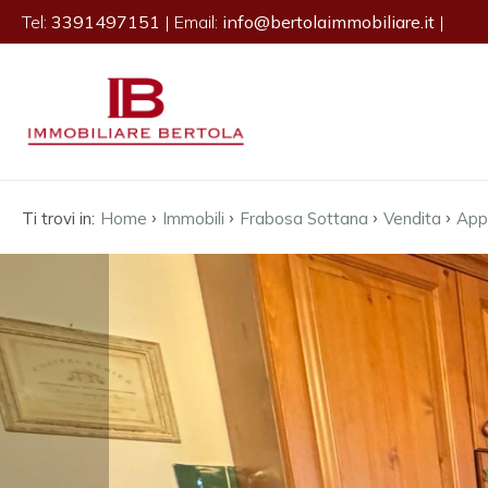
Tel:
3391497151
| Email:
info@bertolaimmobiliare.it
|
Codice
HOME
L'AGENZIA
Contratto
IMMOBILI
›
›
›
›
Ti trovi in:
Home
Immobili
Frabosa Sottana
Vendita
App
Qualsiasi
SERVIZI
Vendita
CONTATTI
Affitto
Scegli
dove