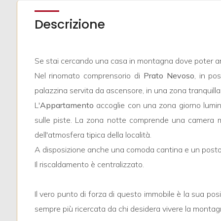
mq
Descrizione
Se stai cercando una casa in montagna dove poter arriv
Nel rinomato comprensorio di
Prato Nevoso
, in po
palazzina servita da ascensore, in una zona tranquilla 
Locali
L'
Appartamento
accoglie con una zona giorno lumin
minimi
sulle piste. La zona notte comprende una camera ma
dell'atmosfera tipica della località.
Qualsiasi
A disposizione anche una comoda cantina e un posto 
Il riscaldamento è centralizzato.
1
Il vero punto di forza di questo immobile è la sua posi
2
sempre più ricercata da chi desidera vivere la montag