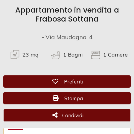
Appartamento in vendita a
Commerciali
Frabosa Sottana
Industriali
- Via Maudagna, 4
Terreni
23
mq
1
Bagni
1
Camere
Prezzo
Preferiti: Cod. CAM 1096
Preferiti
Stampa: Cod. CAM 1096
Stampa
Condividi
Condividi
Totale