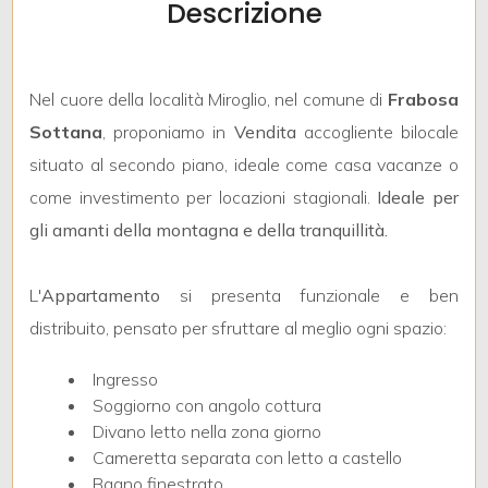
Descrizione
mq
Nel cuore della località Miroglio, nel comune di
Frabosa
Sottana
, proponiamo in
Vendita
accogliente bilocale
situato al secondo piano, ideale come casa vacanze o
come investimento per locazioni stagionali.
Ideale per
Locali
gli amanti della montagna e della tranquillità.
minimi
L'
Appartamento
si presenta funzionale e ben
Qualsiasi
distribuito, pensato per sfruttare al meglio ogni spazio:
1
Ingresso
Soggiorno con angolo cottura
2
Divano letto nella zona giorno
Cameretta separata con letto a castello
Bagno finestrato