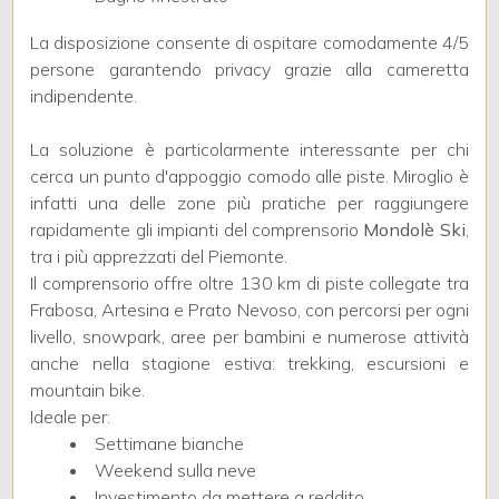
3
La disposizione consente di ospitare comodamente 4/5
persone garantendo privacy grazie alla cameretta
4
indipendente.
5
La soluzione è particolarmente interessante per chi
cerca un punto d'appoggio comodo alle piste. Miroglio è
5+
infatti una delle zone più pratiche per raggiungere
rapidamente gli impianti del comprensorio
Mondolè Ski
,
tra i più apprezzati del Piemonte.
Bagni
Il comprensorio offre oltre 130 km di piste collegate tra
minimi
Frabosa, Artesina e Prato Nevoso, con percorsi per ogni
livello, snowpark, aree per bambini e numerose attività
anche nella stagione estiva: trekking, escursioni e
Qualsiasi
mountain bike.
Ideale per:
1
Settimane bianche
Weekend sulla neve
Investimento da mettere a reddito
2