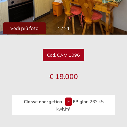
cercare
Provincia
Vedi più foto
1
/
21
Comune
Cod. CAM 1096
€ 19.000
Tipologia
-
multiscelta
Classe energetica
:
F
EP glnr
: 263.45
Qualsiasi
kwh/m³
Residenziali