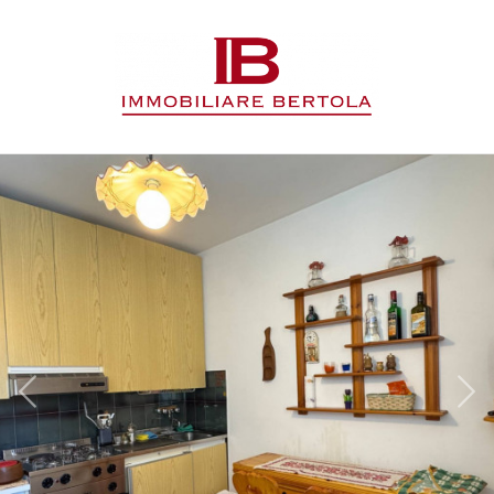
Codice
HOME
L'AGENZIA
Contratto
IMMOBILI
Qualsiasi
SERVIZI
Vendita
CONTATTI
Affitto
Scegli
dove