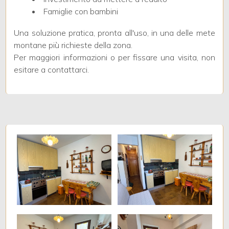
Famiglie con bambini
3
Una soluzione pratica, pronta all'uso, in una delle mete
montane più richieste della zona.
Per maggiori informazioni o per fissare una visita, non
4
esitare a contattarci.
5
5+
Camere
minime
Qualsiasi
1