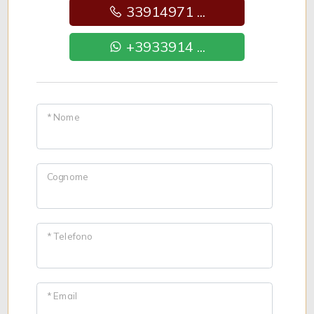
33914971 ...
+3933914 ...
* Nome
Cognome
* Telefono
* Email