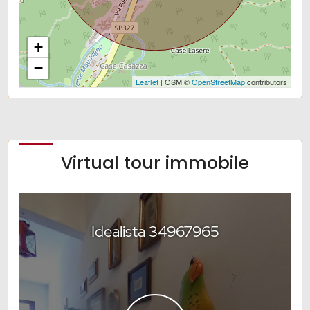
+
−
Leaflet
| OSM ©
OpenStreetMap
contributors
Virtual tour immobile