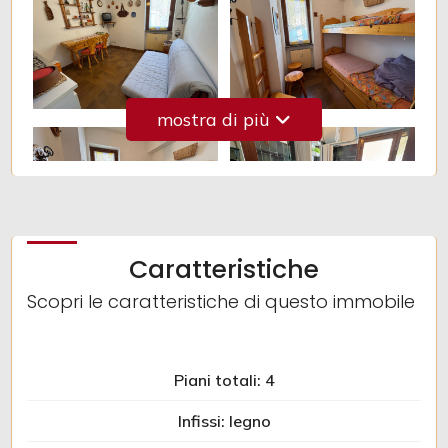
2
3
mostra di più
4
5
Caratteristiche
5+
Scopri le caratteristiche di questo immobile
Altre
Piani totali: 4
opzioni
-
Infissi: legno
multiscelta