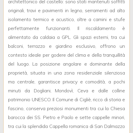
architettonico del castello: sono stati mantenuti soffitti
originali, travi e pavimenti in legno, serramenti ad alto
3
isolamento termico e acustico, oltre a camini e stufe
perfettamente funzionanti. Il riscaldamento è
4
alimentato da caldaia a GPL. Gli spazi esterni, tra cui
balconi, terrazzo e giardino esclusivo, offrono un
5
contesto ideale per godere del clima e della tranquillità
del luogo. La posizione angolare e dominante della
5+
proprietà, situata in una zona residenziale silenziosa
ma centrale, garantisce privacy e comodità, a pochi
Camere
minuti da Dogliani, Mondovì, Ceva e dalle colline
minime
patrimonio UNESCO. Il Comune di Cigliè, ricco di storia e
fascino, conserva preziosi monumenti tra cui la Chiesa
Qualsiasi
barocca dei SS. Pietro e Paolo e sette cappelle minori,
tra cui la splendida Cappella romanica di San Dalmazzo
1