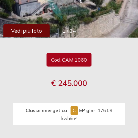
cercare
Provincia
Vedi più foto
1
/
34
Comune
Cod. CAM 1060
€ 245.000
Tipologia
-
multiscelta
Classe energetica
:
C
EP glnr
: 176.09
Qualsiasi
kwh/m²
Residenziali