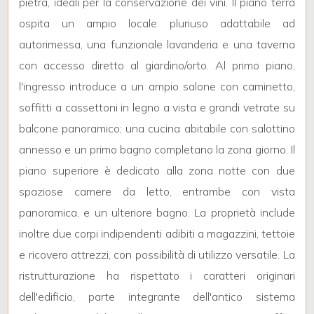
pietra, ideali per la conservazione dei vini. Il piano terra
3
ospita un ampio locale pluriuso adattabile ad
4
autorimessa, una funzionale lavanderia e una taverna
con accesso diretto al giardino/orto. Al primo piano,
5
l'ingresso introduce a un ampio salone con caminetto,
soffitti a cassettoni in legno a vista e grandi vetrate su
5+
balcone panoramico; una cucina abitabile con salottino
annesso e un primo bagno completano la zona giorno. Il
piano superiore è dedicato alla zona notte con due
Bagni
spaziose camere da letto, entrambe con vista
minimi
panoramica, e un ulteriore bagno. La proprietà include
Qualsiasi
inoltre due corpi indipendenti adibiti a magazzini, tettoie
e ricovero attrezzi, con possibilità di utilizzo versatile. La
1
ristrutturazione ha rispettato i caratteri originari
dell'edificio, parte integrante dell'antico sistema
2