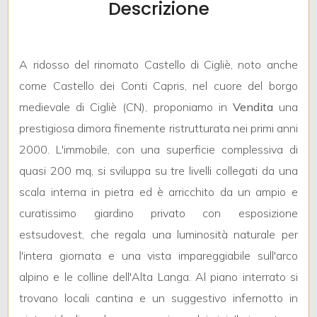
Descrizione
mq
A ridosso del rinomato Castello di Cigliè, noto anche
come Castello dei Conti Capris, nel cuore del borgo
medievale di Cigliè (CN), proponiamo in
Vendita
una
prestigiosa dimora finemente ristrutturata nei primi anni
Locali
2000. L'immobile, con una superficie complessiva di
minimi
quasi 200 mq, si sviluppa su tre livelli collegati da una
scala interna in pietra ed è arricchito da un ampio e
Qualsiasi
curatissimo giardino privato con esposizione
estsudovest, che regala una luminosità naturale per
1
l'intera giornata e una vista impareggiabile sull'arco
alpino e le colline dell'Alta Langa. Al piano interrato si
2
trovano locali cantina e un suggestivo infernotto in