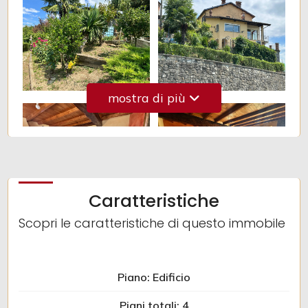
Giardino
Posto auto/Box
mostra di più
Balcone/Terrazzo
Ascensore
Arredato
Caratteristiche
Scopri le caratteristiche di questo immobile
Nuova costruzione
Lusso
Piano: Edificio
Piani totali: 4