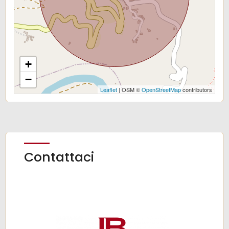
+
−
Leaflet
| OSM ©
OpenStreetMap
contributors
Contattaci