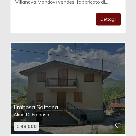
Villanova Mondovì vendesi fabbricato di...
Dettagli
Frabosa Sottana
Alma Di Frabosa
€ 98.000