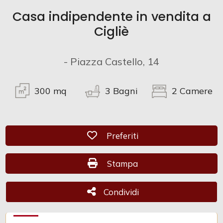
Casa indipendente in vendita a
Commerciali
Cigliè
Industriali
- Piazza Castello, 14
Terreni
300
mq
3
Bagni
2
Camere
Prezzo
Preferiti: Cod. CAM 1060
Preferiti
Stampa: Cod. CAM 1060
Stampa
Condividi
Condividi
Totale