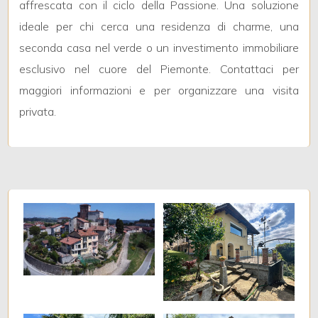
affrescata con il ciclo della Passione. Una soluzione
ideale per chi cerca una residenza di charme, una
2
seconda casa nel verde o un investimento immobiliare
esclusivo nel cuore del Piemonte. Contattaci per
3
maggiori informazioni e per organizzare una visita
privata.
4
5
5+
Altre
opzioni
-
multiscelta