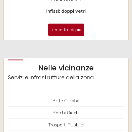
Infissi: doppi vetri
Anno di costruzione: 2000
Spese condominio: € 1
Antenna Tv: Autonoma
Ripostiglio
Nelle vicinanze
Camino
Servizi e infrastrutture della zona
Parquet
Impianto Elettrico: A norma
Piste Ciclabili
Doccia
Parchi Giochi
Ubicazione: Campagna
Trasporti Pubblici