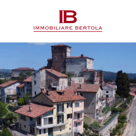
Codice
HOME
L'AGENZIA
Contratto
IMMOBILI
Qualsiasi
SERVIZI
Vendita
CONTATTI
Affitto
Scegli
dove