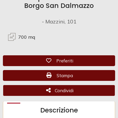
Borgo San Dalmazzo
Commerciali
- Mazzini, 101
Industriali
700
mq
Terreni
Preferiti: Cod. 259
Preferiti
Prezzo
Stampa: Cod. 259
Stampa
Condividi
Condividi
Descrizione
Totale