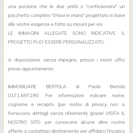
3
una porzione che le due unità o "confezionarvi" un
pacchetto completo "chiavi in mano" progettato in base
4
alle vostre esigenze e fatto su misura per voi.
LE IMMAGINI ALLEGATE SONO INDICATIVE. IL
5
PROGETTO PUO' ESSERE PERSONALIZZATO.
5+
A disposizione, senza impegno, presso i nostri uffici
previo appuntamento.
Bagni
minimi
IMMOBILIARE BERTOLA di Paola Bertola
0171.697290. Per informazioni indicare nome,
Qualsiasi
cognome e recapito (per motivi di privacy non si
forniscono dettagli senza riferimenti) grazie! VISITA IL
1
NOSTRO SITO: per conoscere alcune altre nostre
offerte o contattaci direttamente per affidarci l'incarico
2