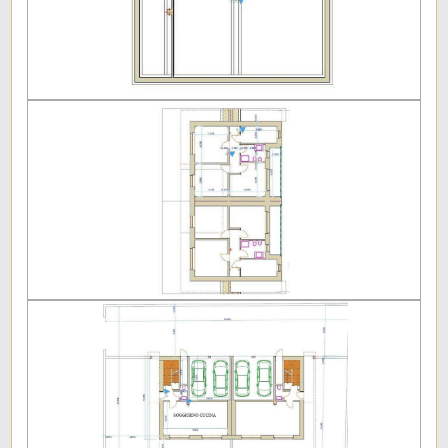
Giardino
Posto auto/Box
Balcone/Terrazzo
Ascensore
Arredato
Nuova costruzione
Lusso