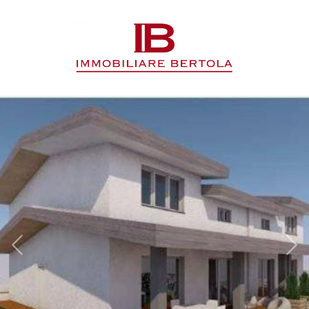
Codice
HOME
L'AGENZIA
Contratto
IMMOBILI
Qualsiasi
SERVIZI
Vendita
CONTATTI
Affitto
Scegli
dove