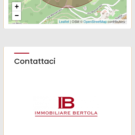
+
−
Leaflet
| OSM ©
OpenStreetMap
contributors
Contattaci