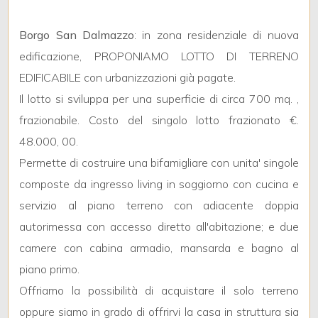
mq
Borgo San Dalmazzo
: in zona residenziale di nuova
edificazione, PROPONIAMO LOTTO DI TERRENO
EDIFICABILE con urbanizzazioni già pagate.
Il lotto si sviluppa per una superficie di circa 700 mq. ,
frazionabile. Costo del singolo lotto frazionato €.
Locali
48.000, 00.
minimi
Permette di costruire una bifamigliare con unita' singole
composte da ingresso living in soggiorno con cucina e
Qualsiasi
servizio al piano terreno con adiacente doppia
autorimessa con accesso diretto all'abitazione; e due
1
camere con cabina armadio, mansarda e bagno al
piano primo.
2
Offriamo la possibilità di acquistare il solo terreno
oppure siamo in grado di offrirvi la casa in struttura sia