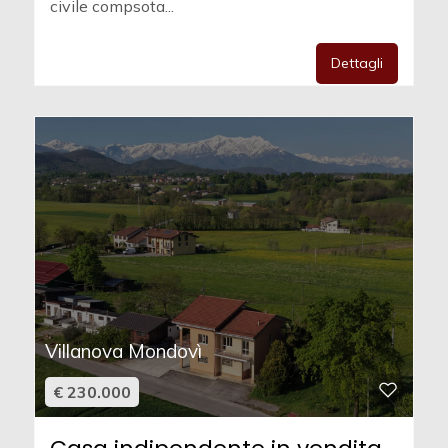
civile compsota...
Dettagli
Villanova Mondovì
€ 230.000