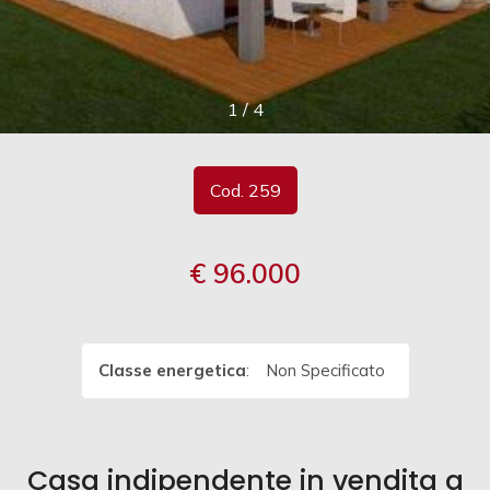
cercare
Provincia
1
/
4
Comune
Cod. 259
€ 96.000
Tipologia
-
multiscelta
Classe energetica
:
Non Specificato
Qualsiasi
Casa indipendente in vendita a
Residenziali