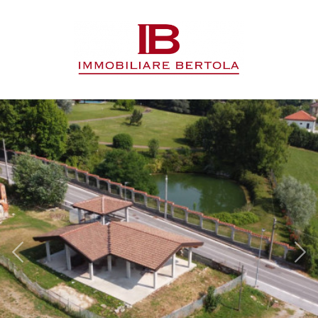
Codice
HOME
L'AGENZIA
Contratto
IMMOBILI
Qualsiasi
SERVIZI
Vendita
CONTATTI
Affitto
Scegli
dove