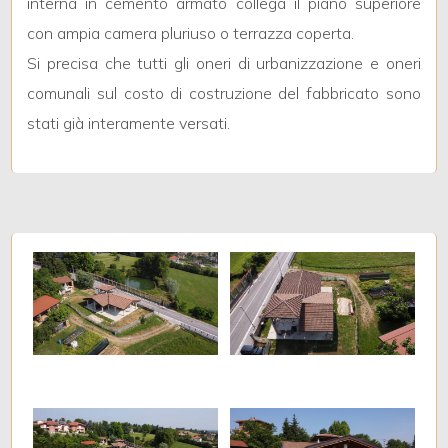
interna in cemento armato collega il piano superiore
3
con ampia camera pluriuso o terrazza coperta.
4
Si precisa che tutti gli oneri di urbanizzazione e oneri
comunali sul costo di costruzione del fabbricato sono
5
stati già interamente versati.
5+
Bagni
minimi
Qualsiasi
1
2