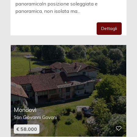
panoramicaIn posizione soleggiata e
panoramica, non isolata ma...
Dettagli
Mondovì
San Giovanni Govoni
€ 58.000