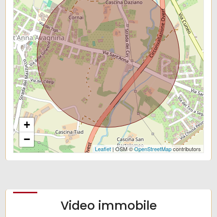
+
−
Leaflet
| OSM ©
OpenStreetMap
contributors
Video immobile