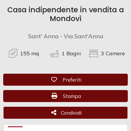
Casa indipendente in vendita a
Commerciali
Mondovì
Industriali
Sant' Anna - Via Sant'Anna
Terreni
155
mq
1
Bagni
3
Camere
Prezzo
Preferiti: Cod. CAM 965
Preferiti
Stampa: Cod. CAM 965
Stampa
Condividi
Condividi
Totale