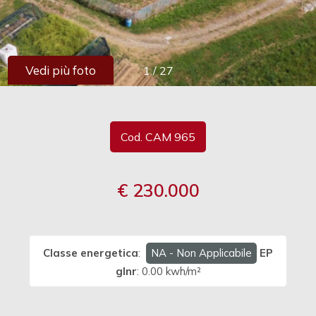
cercare
Provincia
Vedi più foto
1
/
27
Comune
Cod. CAM 965
€ 230.000
Tipologia
-
multiscelta
Classe energetica
:
NA - Non Applicabile
EP
Qualsiasi
glnr
: 0.00 kwh/m²
Residenziali