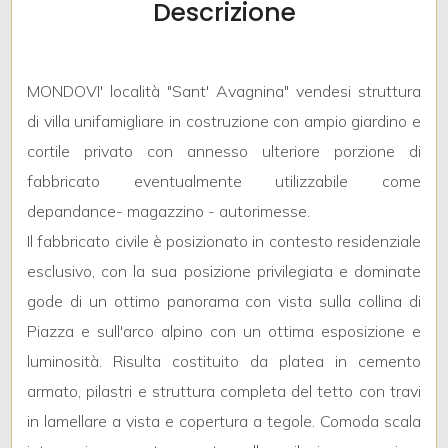
Descrizione
mq
MONDOVI' località "Sant' Avagnina" vendesi struttura
di villa unifamigliare in costruzione con ampio giardino e
cortile privato con annesso ulteriore porzione di
fabbricato eventualmente utilizzabile come
Locali
depandance- magazzino - autorimesse.
minimi
Il fabbricato civile è posizionato in contesto residenziale
esclusivo, con la sua posizione privilegiata e dominate
Qualsiasi
gode di un ottimo panorama con vista sulla collina di
Piazza e sull'arco alpino con un ottima esposizione e
1
luminosità. Risulta costituito da platea in cemento
armato, pilastri e struttura completa del tetto con travi
2
in lamellare a vista e copertura a tegole. Comoda scala