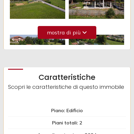
3
mostra di più
4
5
5+
Caratteristiche
Scopri le caratteristiche di questo immobile
Camere
minime
Piano: Edificio
Qualsiasi
Piani totali: 2
1