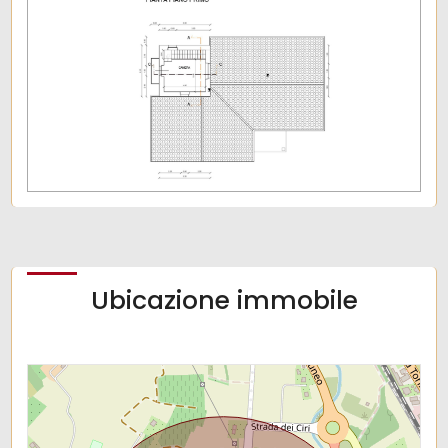
Giardino
Posto auto/Box
Balcone/Terrazzo
Ascensore
Arredato
Ubicazione immobile
Nuova costruzione
Lusso