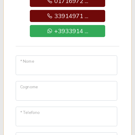
01716972 ...
33914971 ...
+3933914 ...
* Nome
Cognome
* Telefono