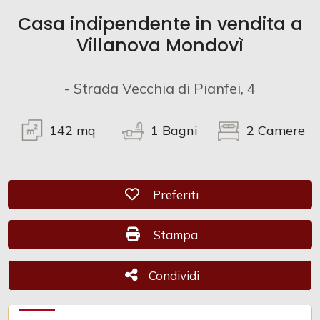
Casa indipendente in vendita a
Commerciali
Villanova Mondovì
Industriali
- Strada Vecchia di Pianfei, 4
Terreni
142
mq
1
Bagni
2
Camere
Prezzo
Preferiti: Cod. CAM 1095
Preferiti
Stampa: Cod. CAM 1095
Stampa
Condividi
Condividi
Totale