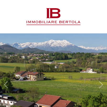
Codice
HOME
L'AGENZIA
Contratto
IMMOBILI
Qualsiasi
SERVIZI
Vendita
CONTATTI
Affitto
Scegli
dove