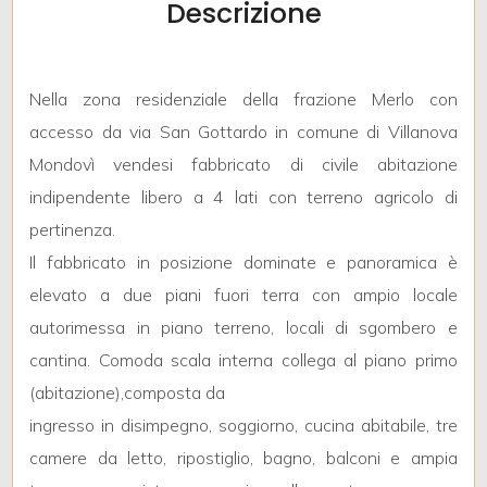
Descrizione
mq
Nella zona residenziale della frazione Merlo con
accesso da via San Gottardo in comune di Villanova
Mondovì vendesi fabbricato di civile abitazione
indipendente libero a 4 lati con terreno agricolo di
Locali
pertinenza.
minimi
Il fabbricato in posizione dominate e panoramica è
elevato a due piani fuori terra con ampio locale
Qualsiasi
autorimessa in piano terreno, locali di sgombero e
cantina. Comoda scala interna collega al piano primo
1
(abitazione),composta da
ingresso in disimpegno, soggiorno, cucina abitabile, tre
2
camere da letto, ripostiglio, bagno, balconi e ampia