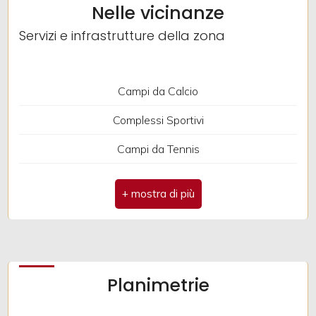
Nelle vicinanze
Impianto Telefonico
Giardino
Servizi e infrastrutture della zona
Doccia
Posto auto/Box
Infissi in legno
Campi da Calcio
Tapparelle
Balcone/Terrazzo
Complessi Sportivi
Ubicazione: Campagna
Campi da Tennis
Ascensore
Trasporti Pubblici
Arredato
Nuova costruzione
Lusso
Planimetrie