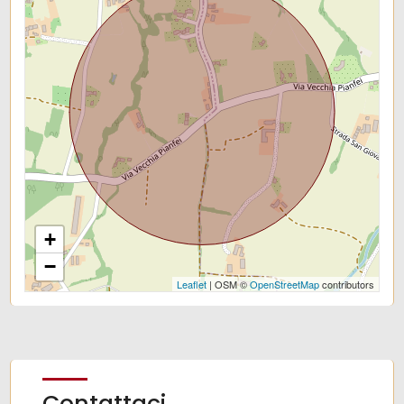
+
−
Leaflet
| OSM ©
OpenStreetMap
contributors
Contattaci