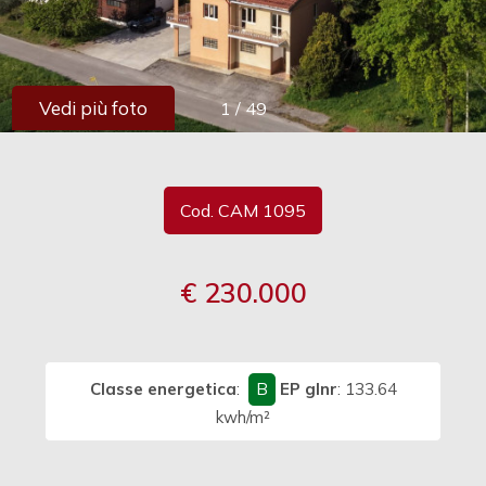
cercare
Provincia
Vedi più foto
1
/
49
Comune
Cod. CAM 1095
€ 230.000
Tipologia
-
multiscelta
Classe energetica
:
B
EP glnr
: 133.64
Qualsiasi
kwh/m²
Residenziali