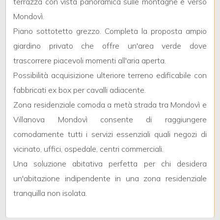
terrazza con vista panoramica sulle montagne e verso
3
Mondovì.
4
Piano sottotetto grezzo. Completa la proposta ampio
giardino privato che offre un'area verde dove
5
trascorrere piacevoli momenti all'aria aperta.
Possibilità acquisizione ulteriore terreno edificabile con
5+
fabbricati ex box per cavalli adiacente.
Zona residenziale comoda a metà strada tra Mondovì e
Villanova Mondovì consente di raggiungere
Bagni
comodamente tutti i servizi essenziali quali negozi di
minimi
vicinato, uffici, ospedale, centri commerciali.
Qualsiasi
Una soluzione abitativa perfetta per chi desidera
un'abitazione indipendente in una zona residenziale
1
tranquilla non isolata.
2