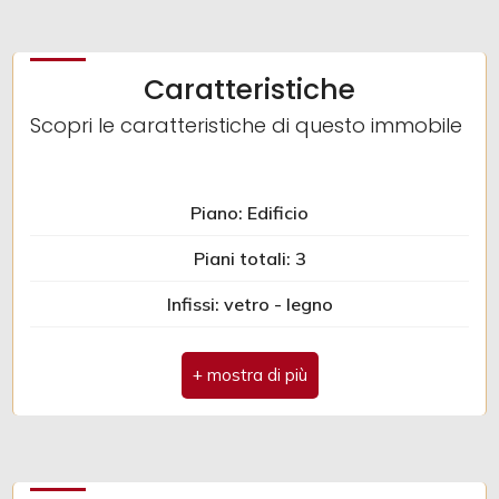
2
Caratteristiche
Scopri le caratteristiche di questo immobile
3
4
Piano: Edificio
5
Piani totali: 3
Infissi: vetro - legno
5+
Anno di costruzione: 1970
Altre
Spese condominio: € 1
opzioni
Terrazza
-
Ripostiglio
multiscelta