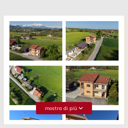
3
4
5
5+
Camere
minime
mostra di più
Qualsiasi
1