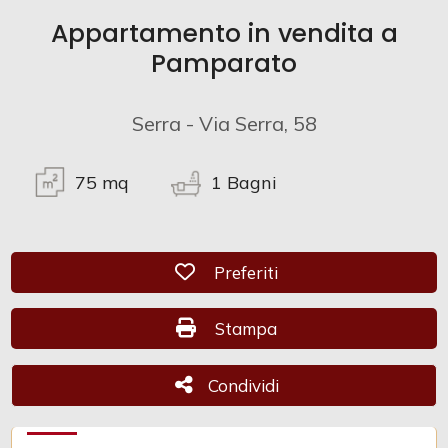
Appartamento in vendita a
Commerciali
Pamparato
Industriali
Serra - Via Serra, 58
Terreni
75
mq
1
Bagni
Prezzo
Preferiti: Cod. CAM 1043
Preferiti
Stampa: Cod. CAM 1043
Stampa
Condividi
Condividi
Totale