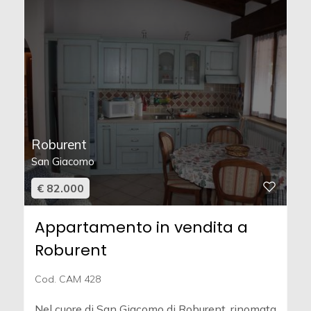
Roburent
San Giacomo
€ 82.000
Appartamento in vendita a
Roburent
Cod. CAM 428
Nel cuore di San Giacomo di Roburent, rinomata