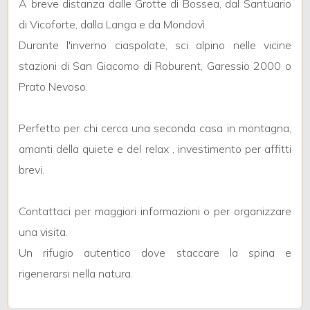
A breve distanza dalle Grotte di Bossea, dal Santuario
di Vicoforte, dalla Langa e da Mondovì.
3
Durante l'inverno ciaspolate, sci alpino nelle vicine
stazioni di San Giacomo di Roburent, Garessio 2000 o
4
Prato Nevoso.
5
Perfetto per chi cerca una seconda casa in montagna,
amanti della quiete e del relax , investimento per affitti
5+
brevi.
Camere
Contattaci per maggiori informazioni o per organizzare
minime
una visita.
Un rifugio autentico dove staccare la spina e
Qualsiasi
rigenerarsi nella natura.
1