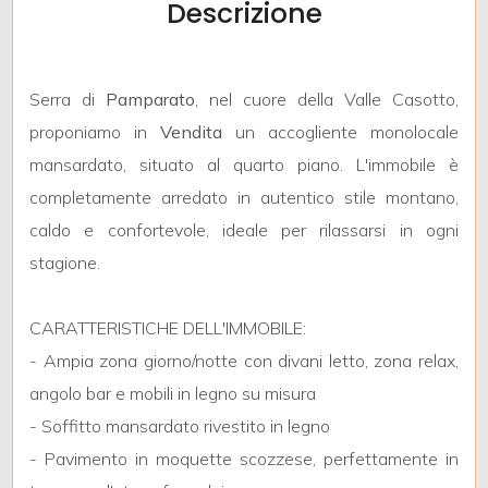
Descrizione
mq
Serra di
Pamparato
, nel cuore della Valle Casotto,
proponiamo in
Vendita
un accogliente monolocale
mansardato, situato al quarto piano. L'immobile è
completamente arredato in autentico stile montano,
Locali
caldo e confortevole, ideale per rilassarsi in ogni
minimi
stagione.
Qualsiasi
CARATTERISTICHE DELL'IMMOBILE:
- Ampia zona giorno/notte con divani letto, zona relax,
1
angolo bar e mobili in legno su misura
- Soffitto mansardato rivestito in legno
2
- Pavimento in moquette scozzese, perfettamente in