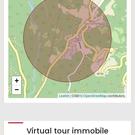
+
−
Leaflet
| OSM ©
OpenStreetMap
contributors
Virtual tour immobile