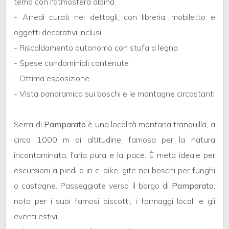
tema con l'atmosfera alpina
3
- Arredi curati nei dettagli, con libreria, mobiletto e
4
oggetti decorativi inclusi
- Riscaldamento autonomo con stufa a legna
5
- Spese condominiali contenute
- Ottima esposizione
5+
- Vista panoramica sui boschi e le montagne circostanti
Serra di
Pamparato
è una località montana tranquilla, a
Bagni
circa 1000 m di altitudine, famosa per la natura
minimi
incontaminata, l'aria pura e la pace. È meta ideale per
Qualsiasi
escursioni a piedi o in e-bike, gite nei boschi per funghi
o castagne. Passeggiate verso il borgo di
Pamparato
,
1
noto per i suoi famosi biscotti, i formaggi locali e gli
eventi estivi.
2