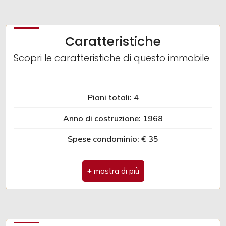
Giardino
Caratteristiche
Posto auto/Box
Scopri le caratteristiche di questo immobile
Balcone/Terrazzo
Piani totali: 4
Ascensore
Anno di costruzione: 1968
Spese condominio: € 35
Arredato
Antenna Tv: Condominiale
Nuova costruzione
Tv SAT: Condominiale
Lusso
Impianto Elettrico: A norma
Infissi in legno