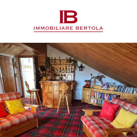
Codice
HOME
L'AGENZIA
Contratto
IMMOBILI
Qualsiasi
SERVIZI
Vendita
CONTATTI
Affitto
Scegli
dove