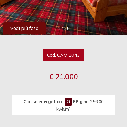
cercare
Provincia
Vedi più foto
1
/
25
Comune
Cod. CAM 1043
€ 21.000
Tipologia
-
multiscelta
Classe energetica
:
G
EP glnr
: 256.00
Qualsiasi
kwh/m²
Residenziali