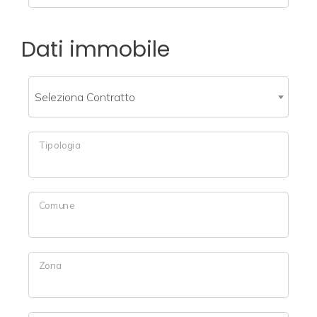
Commerciali
Dati immobile
Industriali
Seleziona Contratto
Terreni
Tipologia
Prezzo
Comune
Zona
Totale