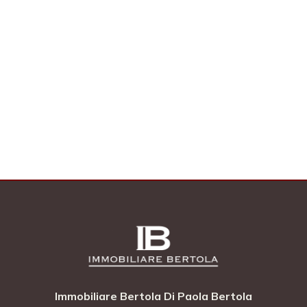
2
3
4
5
5+
Altre
opzioni
-
Immobiliare Bertola Di Paola Bertola
multiscelta