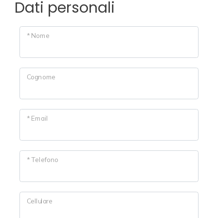
cercare
Dati personali
Provincia
* Nome
Comune
Cognome
* Email
Tipologia
-
* Telefono
multiscelta
Qualsiasi
Cellulare
Residenziali