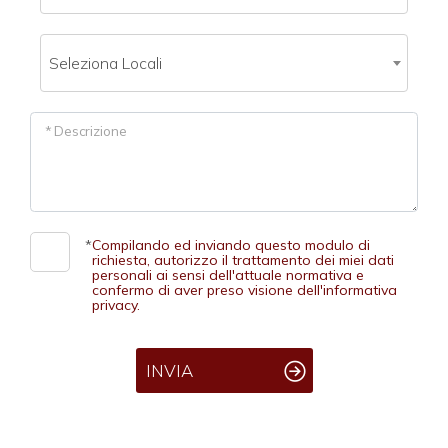
3
4
Seleziona Locali
5
* Descrizione
5+
*
Compilando ed inviando questo modulo di
Bagni
richiesta, autorizzo il trattamento dei miei dati
minimi
personali ai sensi dell'attuale normativa e
confermo di aver preso visione dell'informativa
privacy.
Qualsiasi
INVIA
1
2