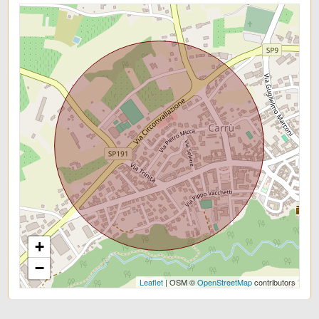
Bar
Uffici postali
Uffici comunali
+
−
Leaflet
| OSM ©
OpenStreetMap
contributors