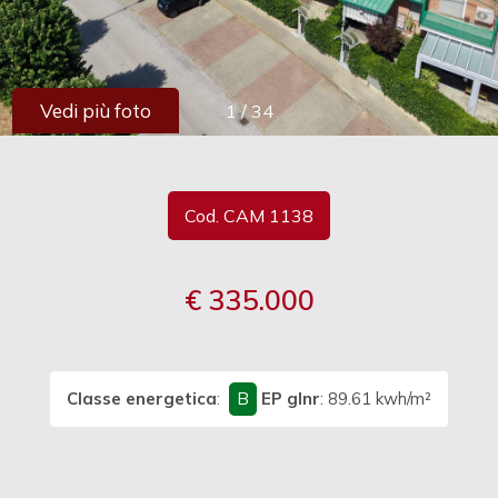
cercare
Provincia
Vedi più foto
1
/
34
Comune
Cod. CAM 1138
€ 335.000
Tipologia
-
multiscelta
Classe energetica
:
B
EP glnr
: 89.61 kwh/m²
Qualsiasi
Residenziali