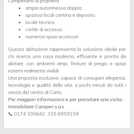
Completano la proprietà
ampia autorimessa doppia;
spaziosi locali cantina e deposito;
2
locale tecnico;
cortile di accesso;
3
numerosi spazi accessori.
Questa abitazione rappresenta la soluzione ideale per
4
chi ricerca una casa moderna, efficiente e pronta da
abitare, con ambienti ampi, finiture di pregio e spazi
5
esterni realmente vivibili.
Una proposta esclusiva, capace di coniugare eleganza,
tecnologia e qualità della vita, a pochi minuti da tutti i
5+
servizi del centro di Carrù.
Per maggiori informazioni e per prenotare una visita:
Altre
Immobiliare Camperi s.a.s.
📞 0174 330642  335 6959159
opzioni
-
multiscelta