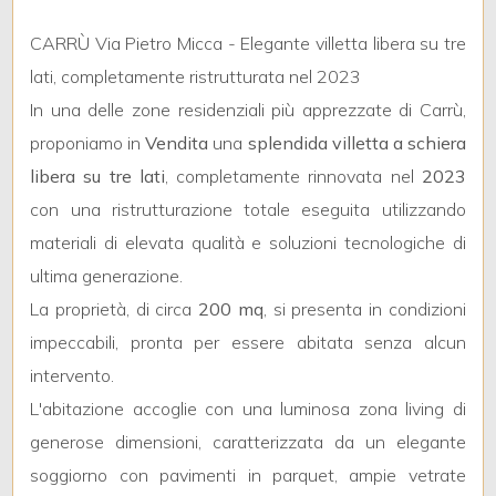
mq
CARRÙ Via Pietro Micca - Elegante villetta libera su tre
lati, completamente ristrutturata nel 2023
In una delle zone residenziali più apprezzate di Carrù,
proponiamo in
Vendita
una
splendida villetta a schiera
libera su tre lati
, completamente rinnovata nel
2023
con una ristrutturazione totale eseguita utilizzando
Locali
materiali di elevata qualità e soluzioni tecnologiche di
minimi
ultima generazione.
Qualsiasi
La proprietà, di circa
200 mq
, si presenta in condizioni
impeccabili, pronta per essere abitata senza alcun
1
intervento.
L'abitazione accoglie con una luminosa zona living di
2
generose dimensioni, caratterizzata da un elegante
soggiorno con pavimenti in parquet, ampie vetrate