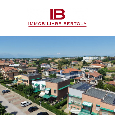
Codice
HOME
L'AGENZIA
Contratto
IMMOBILI
Qualsiasi
SERVIZI
Vendita
CONTATTI
Affitto
Scegli
dove