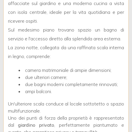
3
affacciate sul giardino e una moderna cucina a vista
con isola centrale, ideale per la vita quotidiana e per
4
ricevere ospiti.
Sul medesimo piano trovano spazio un bagno di
5
servizio e l'accesso diretto alla splendida area esterna.
La zona notte, collegata da una raffinata scala interna
5+
in legno, comprende:
camera matrimoniale di ampie dimensioni;
Bagni
due ulteriori camere;
minimi
due bagni moderni completamente rinnovati;
ampi balconi.
Qualsiasi
Un'ulteriore scala conduce al locale sottotetto o spazio
multifunzionale.
1
Uno dei punti di forza della proprietà è rappresentato
dal
giardino privato
, perfettamente piantumato e
2