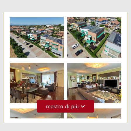
Giardino
Posto auto/Box
Balcone/Terrazzo
Ascensore
Arredato
Nuova costruzione
mostra di più
Lusso