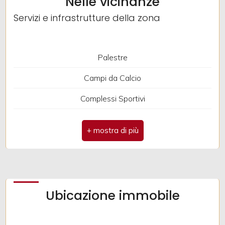
Nelle vicinanze
Ripostiglio
Servizi e infrastrutture della zona
Aria Condizionata
Parquet
Palestre
Impianto Elettrico: A norma
Campi da Calcio
Vasca idromassaggio
Complessi Sportivi
Doccia
Piste Ciclabili
Infissi in legno
Parchi Giochi
Ubicazione: Città
Trasporti Pubblici
Asilo
Ubicazione immobile
Scuole Elementari
Scuole Medie