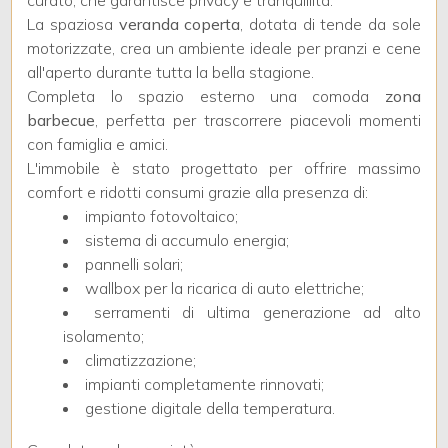
curato, che garantisce privacy e tranquillità.
La spaziosa
veranda coperta
, dotata di tende da sole
motorizzate, crea un ambiente ideale per pranzi e cene
3
all'aperto durante tutta la bella stagione.
Completa lo spazio esterno una comoda
zona
4
barbecue
, perfetta per trascorrere piacevoli momenti
con famiglia e amici.
L'immobile è stato progettato per offrire massimo
5
comfort e ridotti consumi grazie alla presenza di:
impianto fotovoltaico;
5+
sistema di accumulo energia;
pannelli solari;
wallbox per la ricarica di auto elettriche;
Camere
serramenti di ultima generazione ad alto
minime
isolamento;
climatizzazione;
impianti completamente rinnovati;
Qualsiasi
gestione digitale della temperatura.
1