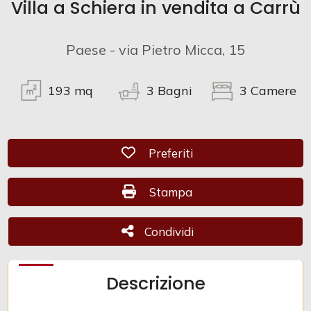
Villa a Schiera in vendita a Carrù
Commerciali
Paese - via Pietro Micca, 15
Industriali
193
mq
3
Bagni
3
Camere
Terreni
Preferiti: Cod. CAM 1138
Preferiti
Prezzo
Stampa: Cod. CAM 1138
Stampa
Condividi
Condividi
Descrizione
Totale