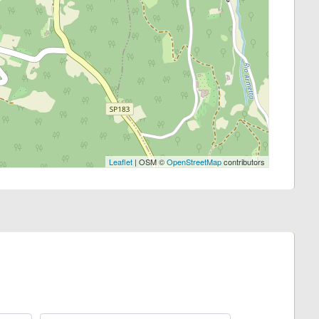
Leaflet
| OSM ©
OpenStreetMap
contributors