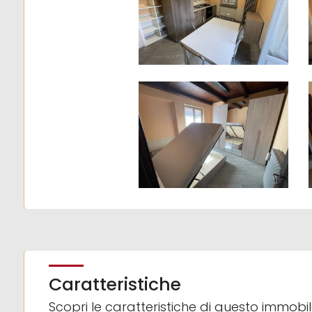
3
4
5
5+
Bagni
minimi
Qualsiasi
1
Caratteristiche
Scopri le caratteristiche di questo immobi
2