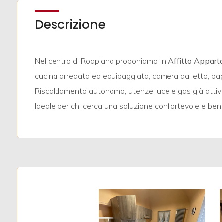
mq
Descrizione
Nel centro di Roapiana proponiamo in
Affitto
Appart
cucina arredata ed equipaggiata, camera da letto, bag
Riscaldamento autonomo, utenze luce e gas già attiv
Locali
Ideale per chi cerca una soluzione confortevole e ben c
minimi
Qualsiasi
1
2