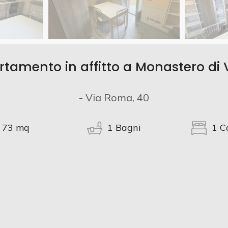
tamento in affitto a Monastero di
- Via Roma, 40
73
mq
1
Bagni
1
C