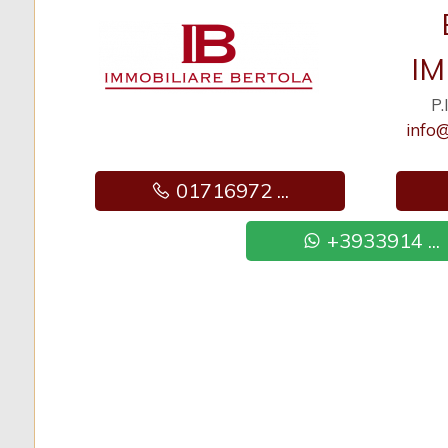
Giardino
IM
Posto auto/Box
P
info@
Balcone/Terrazzo
01716972 ...
Ascensore
+3933914 ...
Arredato
Nuova costruzione
Lusso