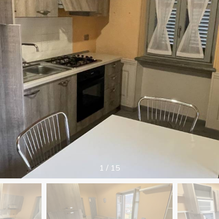
1
/
15