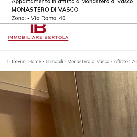
Appartamento in affitto a Monastero di Vasco
Tel:
3391497151
| Email:
info@bertolaimmobiliare.it
|
MONASTERO DI VASCO
Codice
Zona: - Via Roma, 40
HOME
L'AGENZIA
Contratto
IMMOBILI
›
›
›
›
Ti trovi in:
Home
Immobili
Monastero di Vasco
Affitto
A
Qualsiasi
SERVIZI
Vendita
CONTATTI
Affitto
Scegli
dove