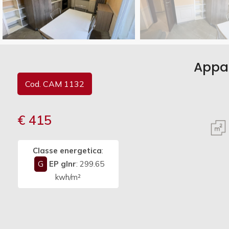
Commerciali
Vedi più foto
Industriali
Appar
Cod. CAM 1132
Terreni
€ 415
Prezzo
Classe energetica
:
G
EP glnr
: 299.65
kwh/m²
Totale