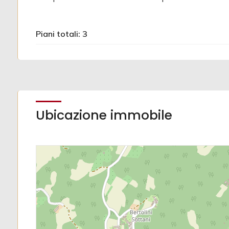
3
Piani totali: 3
4
5
Ubicazione immobile
5+
Camere
minime
Qualsiasi
1