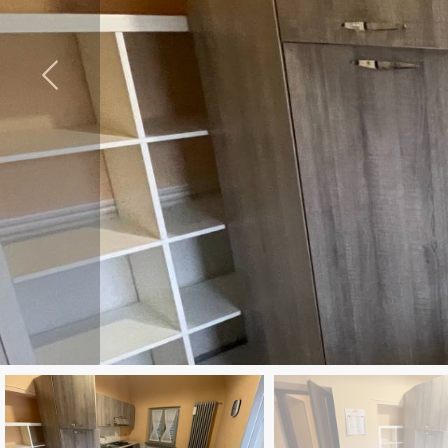
cercare
Provincia
Comune
Tipologia
-
multiscelta
Qualsiasi
Residenziali