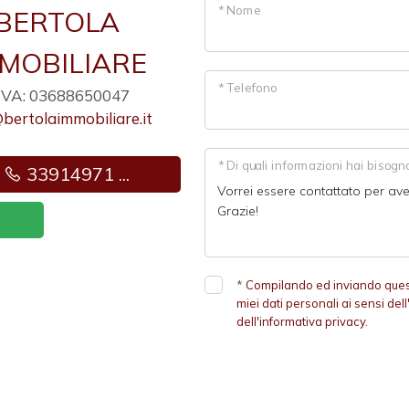
* Nome
BERTOLA
MOBILIARE
* Telefono
.IVA: 03688650047
bertolaimmobiliare.it
* Di quali informazioni hai bisogn
33914971 ...
*
Compilando ed inviando questo
miei dati personali ai sensi de
dell'informativa privacy.