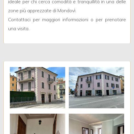
ideale per chi cerca comodità e tranquillità in una delle
zone più apprezzate di Mondovì.
3
Contattaci per maggiori informazioni o per prenotare
una visita.
4
5
5+
Camere
minime
Qualsiasi
1