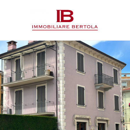
Codice
HOME
L'AGENZIA
Contratto
IMMOBILI
Qualsiasi
SERVIZI
Vendita
CONTATTI
Affitto
Scegli
dove