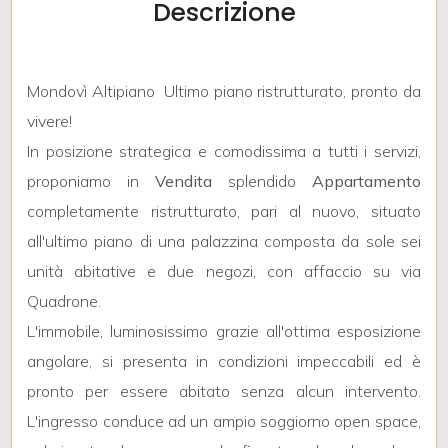
Descrizione
mq
Mondovì Altipiano  Ultimo piano ristrutturato, pronto da
vivere!
In posizione strategica e comodissima a tutti i servizi,
proponiamo in
Vendita
splendido
Appartamento
Locali
completamente ristrutturato, pari al nuovo, situato
minimi
all'ultimo piano di una palazzina composta da sole sei
unità abitative e due negozi, con affaccio su via
Qualsiasi
Quadrone.
L'immobile, luminosissimo grazie all'ottima esposizione
1
angolare, si presenta in condizioni impeccabili ed è
pronto per essere abitato senza alcun intervento.
2
L'ingresso conduce ad un ampio soggiorno open space,