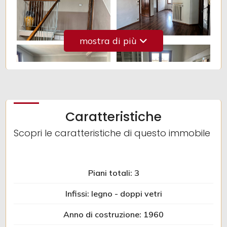
2
mostra di più
3
4
Caratteristiche
5
Scopri le caratteristiche di questo immobile
5+
Piani totali: 3
Altre
opzioni
Infissi: legno - doppi vetri
-
Anno di costruzione: 1960
multiscelta