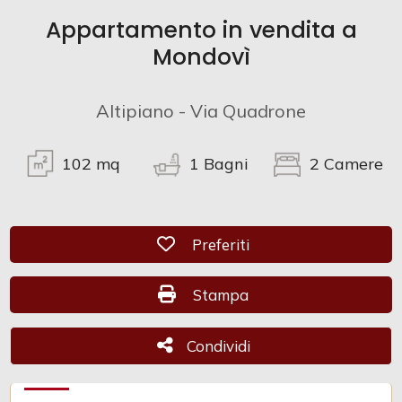
Appartamento in vendita a
Commerciali
Mondovì
Industriali
Altipiano - Via Quadrone
Terreni
102
mq
1
Bagni
2
Camere
Prezzo
Preferiti: Cod. CAM 1120
Preferiti
Stampa: Cod. CAM 1120
Stampa
Condividi
Condividi
Totale