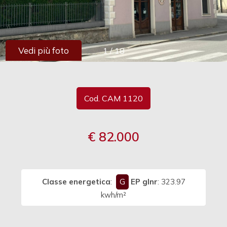
cercare
Provincia
Vedi più foto
1
/
18
Comune
Cod. CAM 1120
€ 82.000
Tipologia
-
multiscelta
Classe energetica
:
G
EP glnr
: 323.97
Qualsiasi
kwh/m²
Residenziali