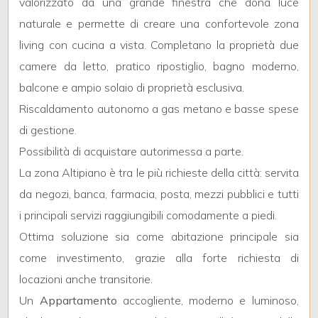
valorizzato da una grande finestra che dona luce
3
naturale e permette di creare una confortevole zona
4
living con cucina a vista. Completano la proprietà due
camere da letto, pratico ripostiglio, bagno moderno,
5
balcone e ampio solaio di proprietà esclusiva.
Riscaldamento autonomo a gas metano e basse spese
5+
di gestione.
Possibilità di acquistare autorimessa a parte.
La zona Altipiano è tra le più richieste della città: servita
Bagni
da negozi, banca, farmacia, posta, mezzi pubblici e tutti
minimi
i principali servizi raggiungibili comodamente a piedi.
Qualsiasi
Ottima soluzione sia come abitazione principale sia
come investimento, grazie alla forte richiesta di
1
locazioni anche transitorie.
Un
Appartamento
accogliente, moderno e luminoso,
2