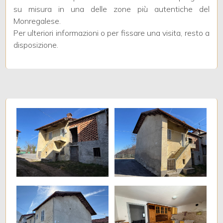
su misura in una delle zone più autentiche del
Monregalese.
2
Per ulteriori informazioni o per fissare una visita, resto a
disposizione.
3
4
5
5+
Altre
opzioni
-
multiscelta