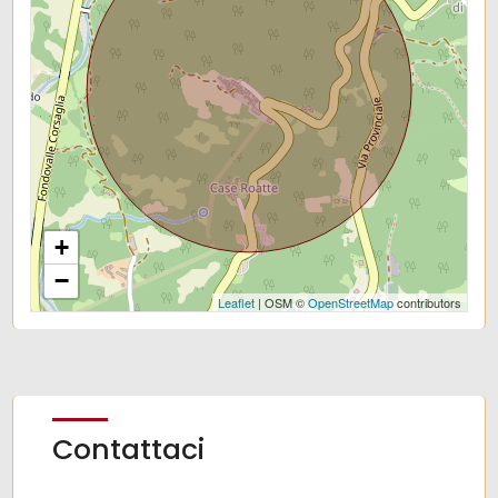
+
−
Leaflet
| OSM ©
OpenStreetMap
contributors
Contattaci