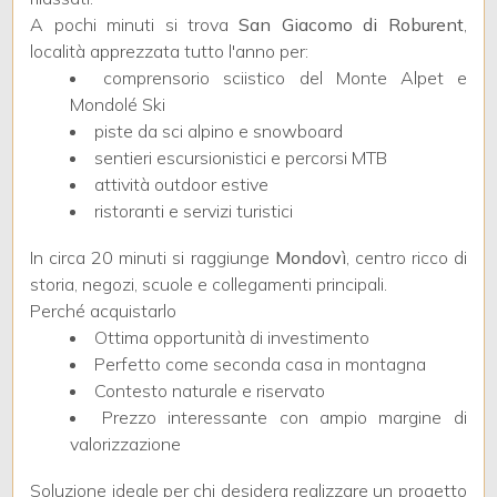
A pochi minuti si trova
San Giacomo di Roburent
,
località apprezzata tutto l'anno per:
3
comprensorio sciistico del Monte Alpet e
Mondolé Ski
4
piste da sci alpino e snowboard
sentieri escursionistici e percorsi MTB
attività outdoor estive
5
ristoranti e servizi turistici
5+
In circa 20 minuti si raggiunge
Mondovì
, centro ricco di
storia, negozi, scuole e collegamenti principali.
Perché acquistarlo
Camere
Ottima opportunità di investimento
Perfetto come seconda casa in montagna
minime
Contesto naturale e riservato
Prezzo interessante con ampio margine di
Qualsiasi
valorizzazione
Soluzione ideale per chi desidera realizzare un progetto
1