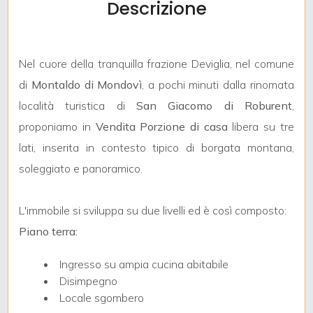
Descrizione
mq
Nel cuore della tranquilla frazione Deviglia, nel comune
di
Montaldo di Mondovì
, a pochi minuti dalla rinomata
località turistica di
San Giacomo di Roburent
,
proponiamo in
Vendita
Porzione di casa
libera su tre
Locali
lati, inserita in contesto tipico di borgata montana,
minimi
soleggiato e panoramico.
Qualsiasi
L'immobile si sviluppa su due livelli ed è così composto:
Piano terra:
1
Ingresso su ampia cucina abitabile
2
Disimpegno
Locale sgombero