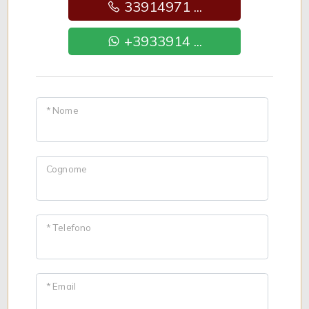
33914971 ...
+3933914 ...
* Nome
Cognome
* Telefono
* Email