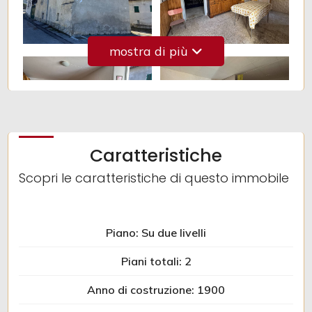
Giardino
mostra di più
Posto auto/Box
Balcone/Terrazzo
Caratteristiche
Ascensore
Scopri le caratteristiche di questo immobile
Arredato
Nuova costruzione
Piano: Su due livelli
Piani totali: 2
Lusso
Anno di costruzione: 1900