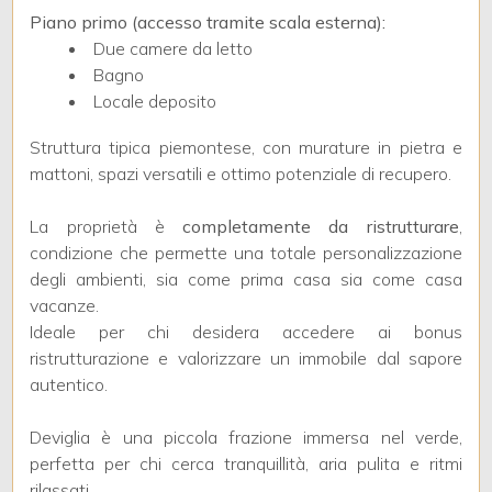
3
Piano primo (accesso tramite scala esterna):
Due camere da letto
4
Bagno
Locale deposito
5
Struttura tipica piemontese, con murature in pietra e
mattoni, spazi versatili e ottimo potenziale di recupero.
5+
La proprietà è
completamente da ristrutturare
,
condizione che permette una totale personalizzazione
Bagni
degli ambienti, sia come prima casa sia come casa
minimi
vacanze.
Ideale per chi desidera accedere ai bonus
ristrutturazione e valorizzare un immobile dal sapore
Qualsiasi
autentico.
1
Deviglia è una piccola frazione immersa nel verde,
perfetta per chi cerca tranquillità, aria pulita e ritmi
rilassati.
2