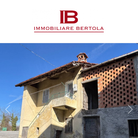
Codice
HOME
L'AGENZIA
Contratto
IMMOBILI
Qualsiasi
SERVIZI
Vendita
CONTATTI
Affitto
Scegli
dove