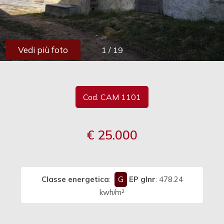
cercare
Provincia
Vedi più foto
1
/
19
Comune
Cod. CAM 1101
€ 25.000
Tipologia
-
multiscelta
Classe energetica
:
G
EP glnr
: 478.24
Qualsiasi
kwh/m²
Residenziali