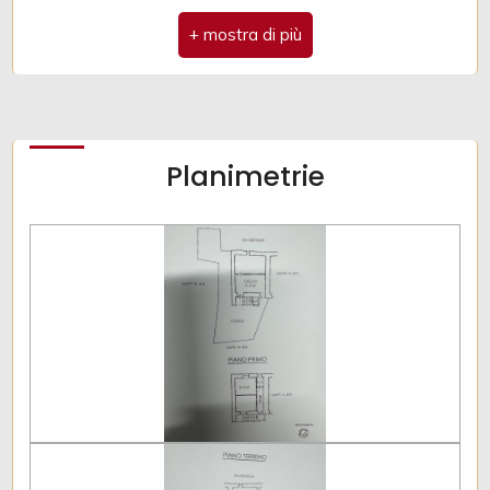
Spese condominio: € 1
Ubicazione: Montagna
Planimetrie