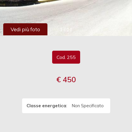
cercare
Provincia
Vedi più foto
1
/
11
Comune
Cod. 255
€ 450
Tipologia
-
multiscelta
Classe energetica
:
Non Specificato
Qualsiasi
Residenziali