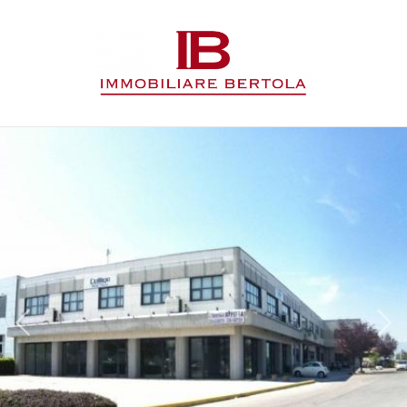
Codice
HOME
L'AGENZIA
Contratto
IMMOBILI
Qualsiasi
SERVIZI
Vendita
CONTATTI
Affitto
Scegli
dove