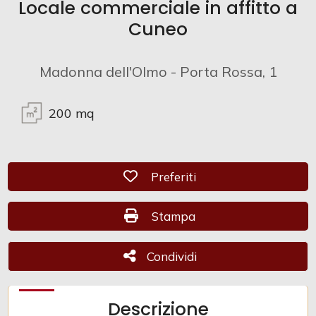
Locale commerciale in affitto a
Cuneo
Commerciali
Madonna dell'Olmo - Porta Rossa, 1
Industriali
200
mq
Terreni
Prezzo
Preferiti: Cod. 255
Preferiti
Stampa: Cod. 255
Stampa
Condividi
Condividi
Totale
Descrizione