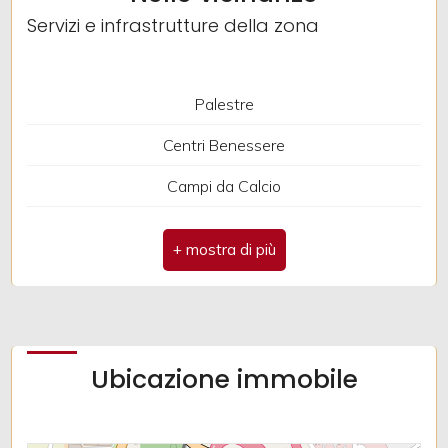
Servizi e infrastrutture della zona
Giardino
Posto auto/Box
Palestre
Centri Benessere
Balcone/Terrazzo
Campi da Calcio
Ascensore
Complessi Sportivi
Campi da Tennis
Arredato
Piste Ciclabili
Nuova costruzione
Parchi Giochi
Ubicazione immobile
Stazione Ferroviaria
Lusso
Trasporti Pubblici