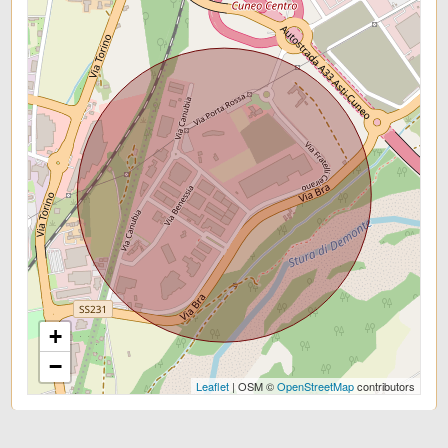
Asilo
Scuole Elementari
Scuole Medie
Scuole Superiori
Bar
Uffici postali
Centri commerciali
Uffici comunali
+
−
Leaflet
| OSM ©
OpenStreetMap
contributors