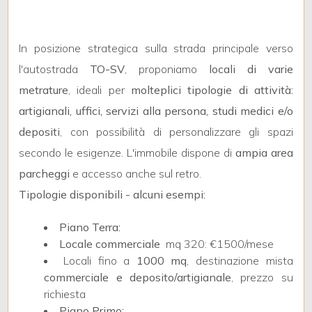
mq
In posizione strategica sulla strada principale verso
l'autostrada
TO-SV
, proponiamo
locali di varie
metrature
, ideali per
molteplici tipologie di attività:
artigianali, uffici, servizi alla persona, studi medici e/o
depositi
, con possibilità di personalizzare gli spazi
Locali
secondo le esigenze. L'immobile dispone di
ampia area
minimi
parcheggi
e accesso anche sul retro.
Qualsiasi
Tipologie disponibili - alcuni esempi:
Piano Terra:
1
Locale commerciale
 mq 320: €1500/mese
Locali fino a
1000 mq
, destinazione mista
2
commerciale e deposito/artigianale
, prezzo su
richiesta
Piano Primo: