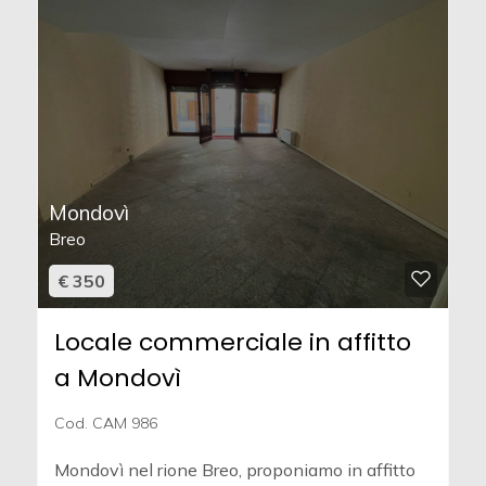
Mondovì
Breo
€ 350
Locale commerciale in affitto
a Mondovì
Cod. CAM 986
Mondovì nel rione Breo, proponiamo in affitto