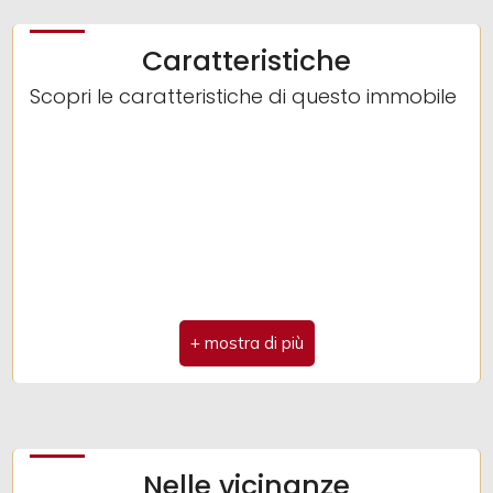
Caratteristiche
2
Scopri le caratteristiche di questo immobile
3
4
5
5+
Altre
opzioni
-
Nelle vicinanze
multiscelta