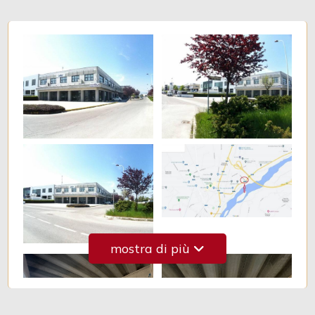
3
4
5
5+
Camere
minime
mostra di più
Qualsiasi
1