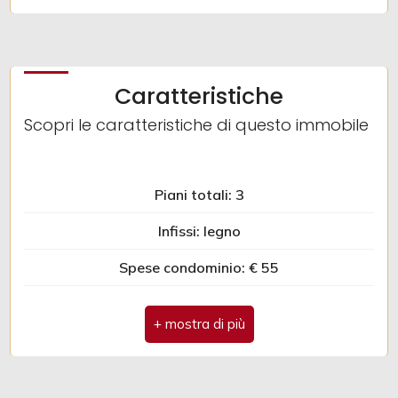
3
Caratteristiche
4
Scopri le caratteristiche di questo immobile
5
Piani totali: 3
5+
Infissi: legno
Spese condominio: € 55
Camere
minime
Antenna Tv: Condominiale
Tv SAT: Condominiale
Qualsiasi
Camino
1