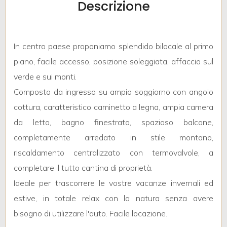
Descrizione
mq
In centro paese proponiamo splendido bilocale al primo
piano, facile accesso, posizione soleggiata, affaccio sul
verde e sui monti.
Composto da ingresso su ampio soggiorno con angolo
Locali
cottura, caratteristico caminetto a legna, ampia camera
minimi
da letto, bagno finestrato, spazioso balcone,
completamente arredato in stile montano,
Qualsiasi
riscaldamento centralizzato con termovalvole, a
completare il tutto cantina di proprietà.
1
Ideale per trascorrere le vostre vacanze invernali ed
estive, in totale relax con la natura senza avere
2
bisogno di utilizzare l'auto. Facile locazione.