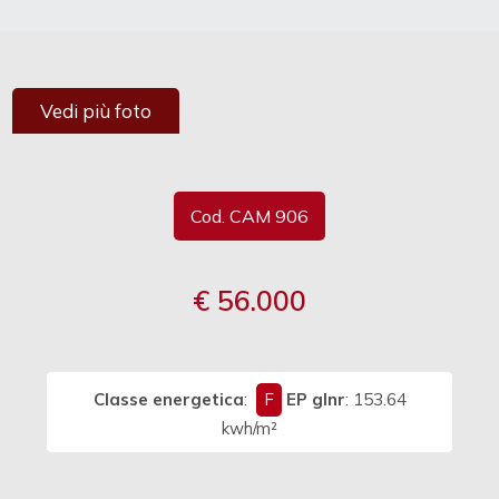
cercare
/
Provincia
Vedi più foto
Comune
Cod. CAM 906
€ 56.000
Tipologia
-
multiscelta
Classe energetica
:
F
EP glnr
: 153.64
Qualsiasi
kwh/m²
Residenziali