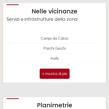
Impianto Elettrico: A norma
Nelle vicinanze
2
Doccia
Servizi e infrastrutture della zona
Infissi in legno
3
Ubicazione: Montagna
Campi da Calcio
4
Parchi Giochi
5
Asilo
Bar
5+
Altre
opzioni
-
Planimetrie
multiscelta