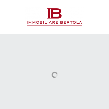
Codice
HOME
L'AGENZIA
Contratto
IMMOBILI
Qualsiasi
SERVIZI
Vendita
CONTATTI
Affitto
Scegli
dove