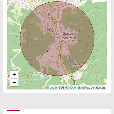
+
−
Leaflet
| OSM ©
OpenStreetMap
contributors