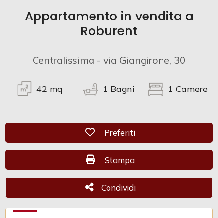
Appartamento in vendita a
Commerciali
Roburent
Industriali
Centralissima - via Giangirone, 30
Terreni
42
mq
1
Bagni
1
Camere
Prezzo
Preferiti: Cod. CAM 906
Preferiti
Stampa: Cod. CAM 906
Stampa
Condividi
Condividi
Totale