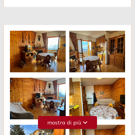
3
4
5
5+
Bagni
minimi
Qualsiasi
1
mostra di più
2