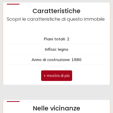
Caratteristiche
Giardino
Scopri le caratteristiche di questo immobile
Posto auto/Box
Piani totali: 2
Balcone/Terrazzo
Infissi: legno
Ascensore
Anno di costruzione: 1980
Arredato
Spese condominio: € 1
Antenna Tv: Autonoma
Nuova costruzione
Camino
Lusso
Impianto Elettrico: A norma
Nelle vicinanze
Doccia