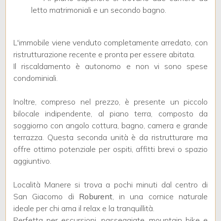
3
letto matrimoniali e un secondo bagno.
4
L'immobile viene venduto completamente arredato, con
ristrutturazione recente e pronta per essere abitata.
5
Il riscaldamento è autonomo e non vi sono spese
condominiali.
5+
Inoltre, compreso nel prezzo, è presente un piccolo
bilocale indipendente, al piano terra, composto da
Bagni
soggiorno con angolo cottura, bagno, camera e grande
minimi
terrazza. Questa seconda unità è da ristrutturare ma
offre ottimo potenziale per ospiti, affitti brevi o spazio
aggiuntivo.
Qualsiasi
Località Manere si trova a pochi minuti dal centro di
1
San Giacomo di
Roburent
, in una cornice naturale
ideale per chi ama il relax e la tranquillità.
Perfetta per escursioni, passeggiate, mountain bike e
2