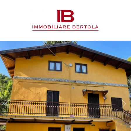
Codice
HOME
L'AGENZIA
Contratto
IMMOBILI
Qualsiasi
SERVIZI
Vendita
CONTATTI
Affitto
Scegli
dove