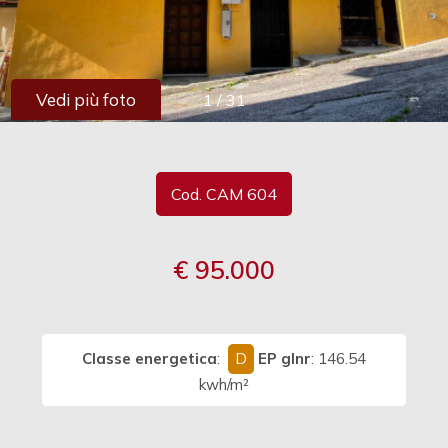
cercare
Provincia
Vedi più foto
1
/
31
Comune
Cod. CAM 604
€ 95.000
Tipologia
-
multiscelta
Classe energetica
:
D
EP glnr
: 146.54
Qualsiasi
kwh/m²
Residenziali