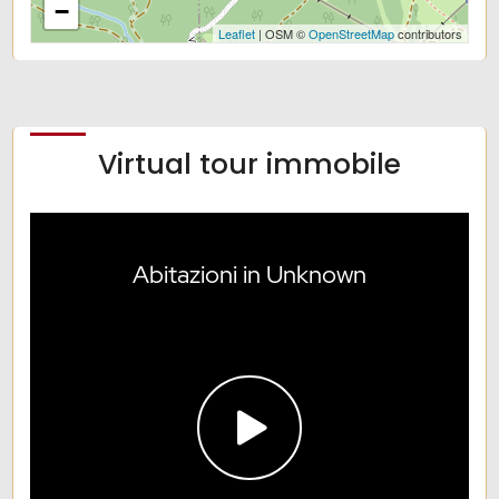
−
Leaflet
| OSM ©
OpenStreetMap
contributors
Virtual tour immobile