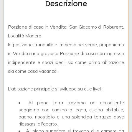
Descrizione
mq
Porzione di casa
in
Vendita
 San Giacomo di
Roburent
,
Località Manere
In posizione tranquilla e immersa nel verde, proponiamo
in
Vendita
una graziosa
Porzione di casa
con ingresso
Locali
indipendente e spazi ideali sia come prima abitazione
minimi
sia come casa vacanza.
Qualsiasi
L'abitazione principale si sviluppa su due livelli:
1
Al piano terra troviamo un accogliente
soggiorno con camino a legna, cucina abitabile,
2
bagno, ripostiglio e una splendida terrazza dove
rilassarsi all'aperto.
Al piano superiore si trovano due camere da