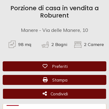
Porzione di casa in vendita a
Commerciali
Roburent
Industriali
Manere - Via delle Manere, 10
Terreni
98
mq
2
Bagni
2
Camere
Prezzo
Preferiti: Cod. CAM 604
Preferiti
Stampa: Cod. CAM 604
Stampa
Condividi
Condividi
Totale