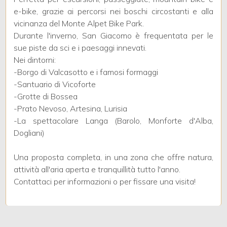
e-bike, grazie ai percorsi nei boschi circostanti e alla
vicinanza del Monte Alpet Bike Park.
3
Durante l'inverno, San Giacomo è frequentata per le
sue piste da sci e i paesaggi innevati.
4
Nei dintorni:
-Borgo di Valcasotto e i famosi formaggi
-Santuario di Vicoforte
5
-Grotte di Bossea
-Prato Nevoso, Artesina, Lurisia
5+
-La spettacolare Langa (Barolo, Monforte d'Alba,
Dogliani)
Camere
Una proposta completa, in una zona che offre natura,
minime
attività all'aria aperta e tranquillità tutto l'anno.
Contattaci per informazioni o per fissare una visita!
Qualsiasi
1