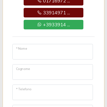
01716972 ...
33914971 ...
+3933914 ...
* Nome
Cognome
* Telefono