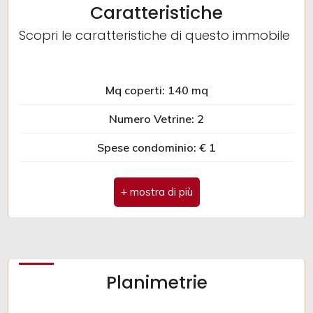
Caratteristiche
Scopri le caratteristiche di questo immobile
3
4
Mq coperti: 140 mq
Numero Vetrine: 2
5
Spese condominio: € 1
5+
Camere
minime
Qualsiasi
Planimetrie
1