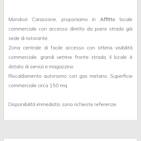
mq
Mondovì Carassone, proponiamo in
Affitto
locale
commerciale con accesso diretto da piano strada già
sede di ristorante.
Zona centrale di facile accesso con ottima visibilità
commerciale, grandi vetrine fronte strada, il locale è
Locali
dotato di servizi e magazzino.
minimi
Riscaldamento autonomo con gas metano. Superficie
commerciale circa 150 mq.
Qualsiasi
Disponibilità immediata, sono richieste referenze.
1
2