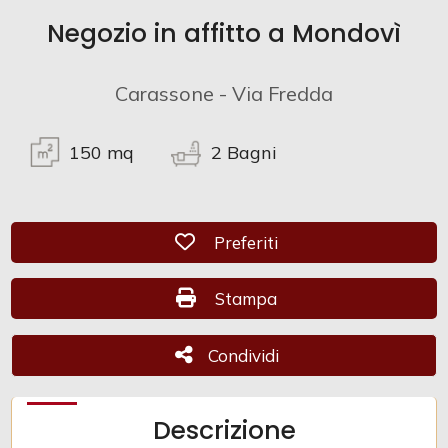
Negozio in affitto a Mondovì
Commerciali
Carassone - Via Fredda
Industriali
150
mq
2
Bagni
Terreni
Preferiti: Cod. CAM 108
Preferiti
Prezzo
Stampa: Cod. CAM 108
Stampa
Condividi
Condividi
Descrizione
Totale