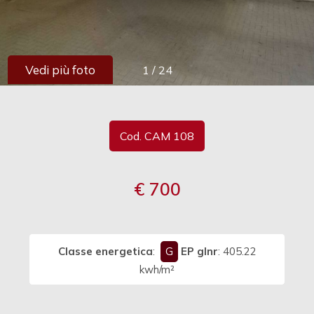
cercare
Provincia
Vedi più foto
1
/
24
Comune
Cod. CAM 108
€ 700
Tipologia
-
multiscelta
Classe energetica
:
G
EP glnr
: 405.22
Qualsiasi
kwh/m²
Residenziali