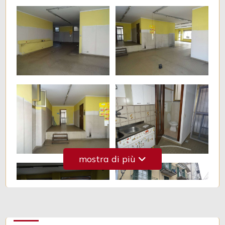
3
4
5
5+
Bagni
minimi
mostra di più
Qualsiasi
1
2