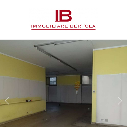
Codice
HOME
L'AGENZIA
Contratto
IMMOBILI
Qualsiasi
SERVIZI
Vendita
CONTATTI
Affitto
Scegli
dove