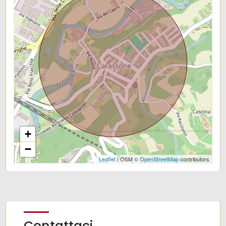
Giardino
Posto auto/Box
Balcone/Terrazzo
Ascensore
+
Arredato
−
Leaflet
| OSM ©
OpenStreetMap
contributors
Nuova costruzione
Lusso
Contattaci